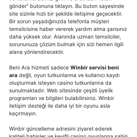
gönder” butonuna tıklayın. Bu buton sayesinde
site sizinle hızlı bir şekilde iletişime geçecektir.
Bir sorun yaşadığınızda telefonla müşteri
temsilcisine haber vererek yardım alma şansınız
daha yüksek olur. Alanında uzman temsilciler,
sorununuza çözüm bulmak için sizi hemen ilgili
alana yönlendirecektir.
Beni Ara hizmeti sadece
Winbir servisi beni
ara
değil, oyun tutkunlarına ve kullanıcı kaydı
oluşturmak isteyen casino tutkunlarına da
sunulmaktadır. Web sitesinde çeşitli üyelik
programları ve bilgileri bulabilirsiniz. Winbir
iletişim desteği ile daha iyi bir oyunu asla
kaçırmayın.
Winbir güncelleme adresini ziyaret ederek
kaliteli bahisler ve keyifli casino oyunlarına sahip