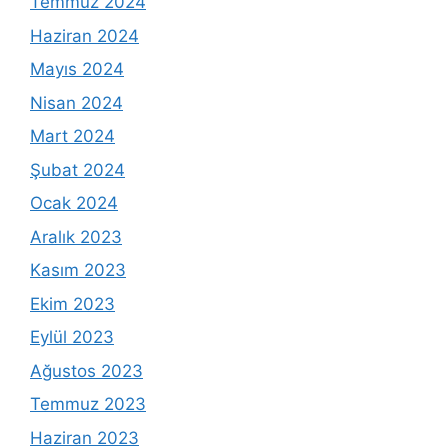
Temmuz 2024
Haziran 2024
Mayıs 2024
Nisan 2024
Mart 2024
Şubat 2024
Ocak 2024
Aralık 2023
Kasım 2023
Ekim 2023
Eylül 2023
Ağustos 2023
Temmuz 2023
Haziran 2023