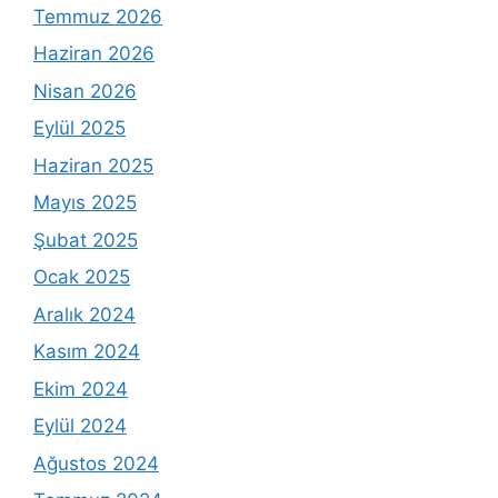
Temmuz 2026
Haziran 2026
Nisan 2026
Eylül 2025
Haziran 2025
Mayıs 2025
Şubat 2025
Ocak 2025
Aralık 2024
Kasım 2024
Ekim 2024
Eylül 2024
Ağustos 2024