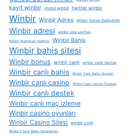
kayit winbir
twitter winbir
mobil winbir
Winbir
Winbir Adres
Winbir Adres Değişikliği
Winbir adresi
winbir ana sayfası
Winbir Bahis
Winbir Avantajları Nelerdir
Winbir bahis sitesi
Winbir bonus
winbir canli
winbir canli destek
Winbir canlı bahis
Winbir Canlı Bahis Oranları
Winbir canlı casino
Winbir Canlı Casino Oyunları
Winbir canlı destek
Winbir canlı maç izleme
Winbir casino oyunları
Winbir Casino Sitesi
winbir com
Winbir E Spor Bahis Seçenekleri