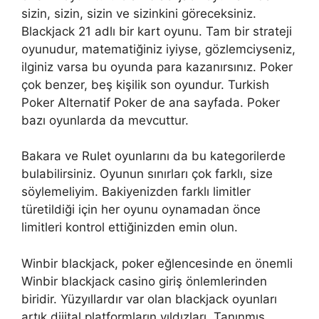
sizin, sizin, sizin ve sizinkini göreceksiniz.
Blackjack 21 adlı bir kart oyunu. Tam bir strateji
oyunudur, matematiğiniz iyiyse, gözlemciyseniz,
ilginiz varsa bu oyunda para kazanırsınız. Poker
çok benzer, beş kişilik son oyundur. Turkish
Poker Alternatif Poker de ana sayfada. Poker
bazı oyunlarda da mevcuttur.
Bakara ve Rulet oyunlarını da bu kategorilerde
bulabilirsiniz. Oyunun sınırları çok farklı, size
söylemeliyim. Bakiyenizden farklı limitler
türetildiği için her oyunu oynamadan önce
limitleri kontrol ettiğinizden emin olun.
Winbir blackjack, poker eğlencesinde en önemli
Winbir blackjack casino giriş önlemlerinden
biridir. Yüzyıllardır var olan blackjack oyunları
artık dijital platformların yıldızları. Tanınmış