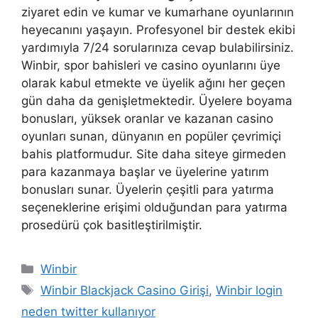
ziyaret edin ve kumar ve kumarhane oyunlarının
heyecanını yaşayın. Profesyonel bir destek ekibi
yardımıyla 7/24 sorularınıza cevap bulabilirsiniz.
Winbir, spor bahisleri ve casino oyunlarını üye
olarak kabul etmekte ve üyelik ağını her geçen
gün daha da genişletmektedir. Üyelere boyama
bonusları, yüksek oranlar ve kazanan casino
oyunları sunan, dünyanın en popüler çevrimiçi
bahis platformudur. Site daha siteye girmeden
para kazanmaya başlar ve üyelerine yatırım
bonusları sunar. Üyelerin çeşitli para yatırma
seçeneklerine erişimi olduğundan para yatırma
prosedürü çok basitleştirilmiştir.
Kategoriler
Winbir
Etiketler
Winbir Blackjack Casino Girişi
,
Winbir login
neden twitter kullanıyor