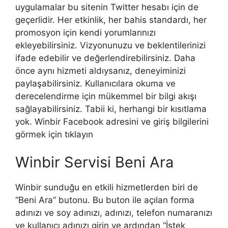
uygulamalar bu sitenin Twitter hesabı için de
geçerlidir. Her etkinlik, her bahis standardı, her
promosyon için kendi yorumlarınızı
ekleyebilirsiniz. Vizyonunuzu ve beklentilerinizi
ifade edebilir ve değerlendirebilirsiniz. Daha
önce aynı hizmeti aldıysanız, deneyiminizi
paylaşabilirsiniz. Kullanıcılara okuma ve
derecelendirme için mükemmel bir bilgi akışı
sağlayabilirsiniz. Tabii ki, herhangi bir kısıtlama
yok. Winbir Facebook adresini ve giriş bilgilerini
görmek için tıklayın
Winbir Servisi Beni Ara
Winbir sunduğu en etkili hizmetlerden biri de
“Beni Ara” butonu. Bu buton ile açılan forma
adınızı ve soy adınızı, adınızı, telefon numaranızı
ve kullanıcı adınızı girin ve ardından “İstek