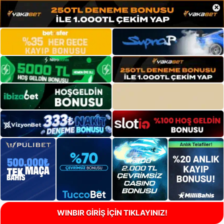
×
WINBIR GİRİŞ İÇİN TIKLAYINIZ!