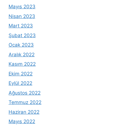
Mayıs 2023
Nisan 2023
Mart 2023
Şubat 2023
Ocak 2023
Aralık 2022
Kasım 2022
Ekim 2022
Eylül 2022
Ağustos 2022
Temmuz 2022
Haziran 2022
Mayıs 2022