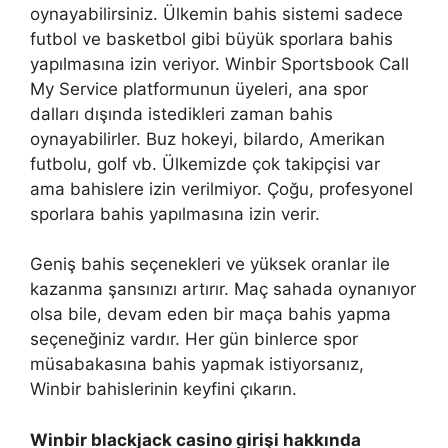
oynayabilirsiniz. Ülkemin bahis sistemi sadece
futbol ve basketbol gibi büyük sporlara bahis
yapılmasına izin veriyor. Winbir Sportsbook Call
My Service platformunun üyeleri, ana spor
dalları dışında istedikleri zaman bahis
oynayabilirler. Buz hokeyi, bilardo, Amerikan
futbolu, golf vb. Ülkemizde çok takipçisi var
ama bahislere izin verilmiyor. Çoğu, profesyonel
sporlara bahis yapılmasına izin verir.
Geniş bahis seçenekleri ve yüksek oranlar ile
kazanma şansınızı artırır. Maç sahada oynanıyor
olsa bile, devam eden bir maça bahis yapma
seçeneğiniz vardır. Her gün binlerce spor
müsabakasına bahis yapmak istiyorsanız,
Winbir bahislerinin keyfini çıkarın.
Winbir blackjack casino girişi hakkında