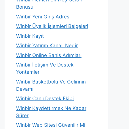
Bonusu
Winbir Yeni Giriş Adresi
Winbir Üyelik İşlemleri Belgeleri
Winbir Kayıt
Winbir Yatırım Kanalı Nedir
Winbir Online Bahis Adımları
Winbir İletişim Ve Destek
Yöntemleri
Winbir Basketbolu Ve Gelirinin
Devamı
Winbir Canlı Destek Ekibi
Winbir Kaydettirmek Ne Kadar
Sürer
Winbir Web Sitesi Güvenilir Mi