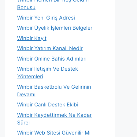
Bonusu
Winbir Yeni Giriş Adresi
Winbir Üyelik İşlemleri Belgeleri
Winbir Kayıt
Winbir Yatırım Kanalı Nedir
Winbir Online Bahis Adımları
Winbir İletişim Ve Destek
Yöntemleri
Winbir Basketbolu Ve Gelirinin
Devamı
Winbir Canlı Destek Ekibi
Winbir Kaydettirmek Ne Kadar
Sürer
Winbir Web Sitesi Güvenilir Mi