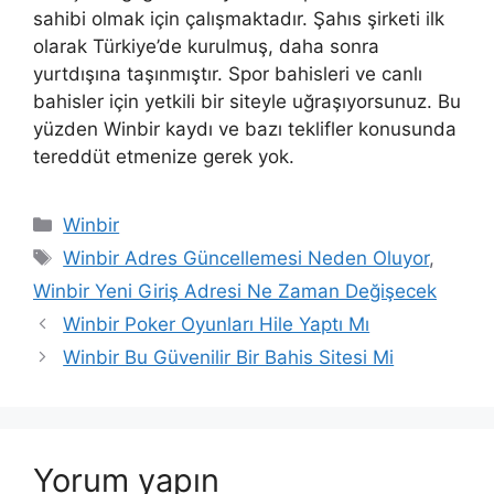
sahibi olmak için çalışmaktadır. Şahıs şirketi ilk
olarak Türkiye’de kurulmuş, daha sonra
yurtdışına taşınmıştır. Spor bahisleri ve canlı
bahisler için yetkili bir siteyle uğraşıyorsunuz. Bu
yüzden Winbir kaydı ve bazı teklifler konusunda
tereddüt etmenize gerek yok.
Kategoriler
Winbir
Etiketler
Winbir Adres Güncellemesi Neden Oluyor
,
Winbir Yeni Giriş Adresi Ne Zaman Değişecek
Yazı
Winbir Poker Oyunları Hile Yaptı Mı
dolaşımı
Winbir Bu Güvenilir Bir Bahis Sitesi Mi
Yorum yapın