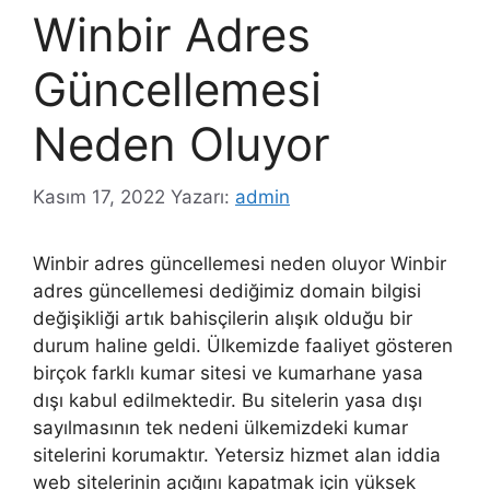
Winbir Adres
Güncellemesi
Neden Oluyor
Kasım 17, 2022
Yazarı:
admin
Winbir adres güncellemesi neden oluyor Winbir
adres güncellemesi dediğimiz domain bilgisi
değişikliği artık bahisçilerin alışık olduğu bir
durum haline geldi. Ülkemizde faaliyet gösteren
birçok farklı kumar sitesi ve kumarhane yasa
dışı kabul edilmektedir. Bu sitelerin yasa dışı
sayılmasının tek nedeni ülkemizdeki kumar
sitelerini korumaktır. Yetersiz hizmet alan iddia
web sitelerinin açığını kapatmak için yüksek