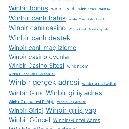
Winbir bonus
winbir canli
winbir canli destek
Winbir canlı bahis
Winbir Canlı Bahis Oranları
Winbir canlı casino
Winbir Canlı Casino Oyunları
Winbir canlı destek
Winbir canlı maç izleme
Winbir casino oyunları
Winbir Casino Sitesi
winbir com
Winbir E Spor Bahis Seçenekleri
Winbir gerçek adresi
winbir giris twitter
Winbir giriş adresi
Winbir Giriş
Winbir Giriş Adresi Değişti
Winbir Giriş Ayarları
Winbir giriş yap
Winbir Girişi
Winbir Güncel
Winbir Güncel Adres