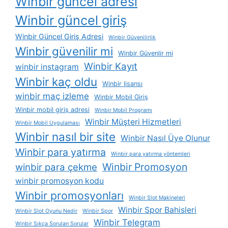
Winbir güncel adresi
Winbir güncel giriş
Winbir Güncel Giriş Adresi
Winbir Güvenilirlik
Winbir güvenilir mi
Winbir Güvenlir mi
Winbir Kayıt
winbir instagram
Winbir kaç oldu
Winbir lisansı
winbir maç izleme
Winbir Mobil Giriş
Winbir mobil giriş adresi
Winbir Mobil Programı
Winbir Müşteri Hizmetleri
Winbir Mobil Uygulaması
Winbir nasıl bir site
Winbir Nasıl Üye Olunur
Winbir para yatırma
Winbir para yatırma yöntemleri
Winbir Promosyon
winbir para çekme
winbir promosyon kodu
Winbir promosyonları
Winbir Slot Makineleri
Winbir Spor Bahisleri
Winbir Slot Oyunu Nedir
Winbir Spor
Winbir Telegram
Winbir Sıkça Sorulan Sorular