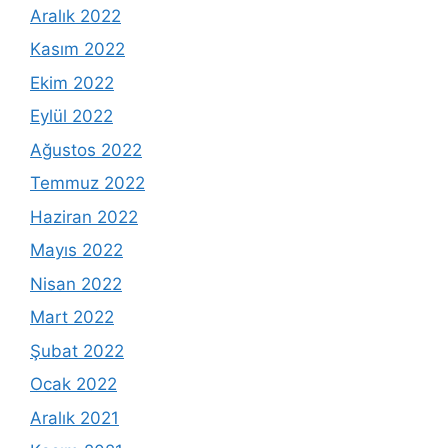
Aralık 2022
Kasım 2022
Ekim 2022
Eylül 2022
Ağustos 2022
Temmuz 2022
Haziran 2022
Mayıs 2022
Nisan 2022
Mart 2022
Şubat 2022
Ocak 2022
Aralık 2021