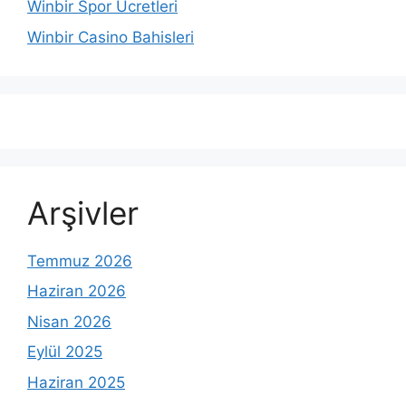
Winbir Spor Ücretleri
Winbir Casino Bahisleri
Arşivler
Temmuz 2026
Haziran 2026
Nisan 2026
Eylül 2025
Haziran 2025