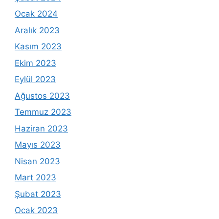
Ocak 2024
Aralık 2023
Kasım 2023
Ekim 2023
Eylül 2023
Ağustos 2023
Temmuz 2023
Haziran 2023
Mayıs 2023
Nisan 2023
Mart 2023
Şubat 2023
Ocak 2023