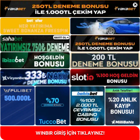
×
WINBIR GİRİŞ İÇİN TIKLAYINIZ!