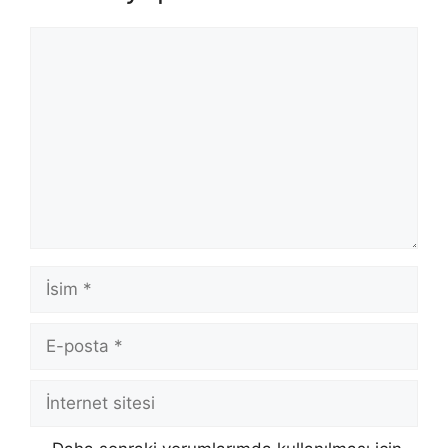
Yorum
İsim
E-
posta
İnternet
sitesi