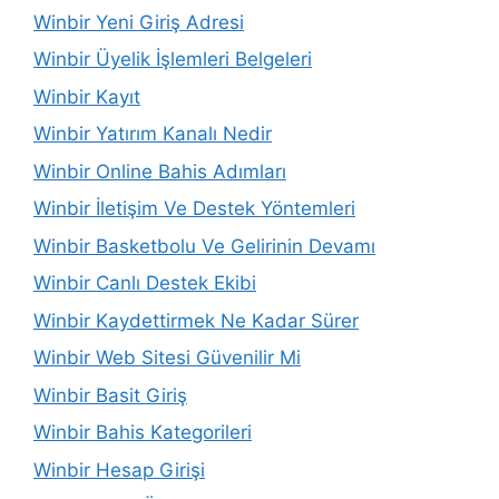
Winbir Yeni Giriş Adresi
Winbir Üyelik İşlemleri Belgeleri
Winbir Kayıt
Winbir Yatırım Kanalı Nedir
Winbir Online Bahis Adımları
Winbir İletişim Ve Destek Yöntemleri
Winbir Basketbolu Ve Gelirinin Devamı
Winbir Canlı Destek Ekibi
Winbir Kaydettirmek Ne Kadar Sürer
Winbir Web Sitesi Güvenilir Mi
Winbir Basit Giriş
Winbir Bahis Kategorileri
Winbir Hesap Girişi