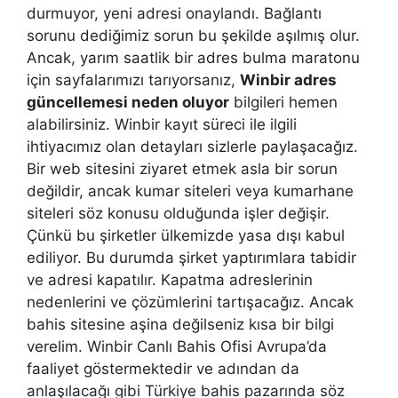
durmuyor, yeni adresi onaylandı. Bağlantı
sorunu dediğimiz sorun bu şekilde aşılmış olur.
Ancak, yarım saatlik bir adres bulma maratonu
için sayfalarımızı tarıyorsanız,
Winbir adres
güncellemesi neden oluyor
bilgileri hemen
alabilirsiniz. Winbir kayıt süreci ile ilgili
ihtiyacımız olan detayları sizlerle paylaşacağız.
Bir web sitesini ziyaret etmek asla bir sorun
değildir, ancak kumar siteleri veya kumarhane
siteleri söz konusu olduğunda işler değişir.
Çünkü bu şirketler ülkemizde yasa dışı kabul
ediliyor. Bu durumda şirket yaptırımlara tabidir
ve adresi kapatılır. Kapatma adreslerinin
nedenlerini ve çözümlerini tartışacağız. Ancak
bahis sitesine aşina değilseniz kısa bir bilgi
verelim. Winbir Canlı Bahis Ofisi Avrupa’da
faaliyet göstermektedir ve adından da
anlaşılacağı gibi Türkiye bahis pazarında söz