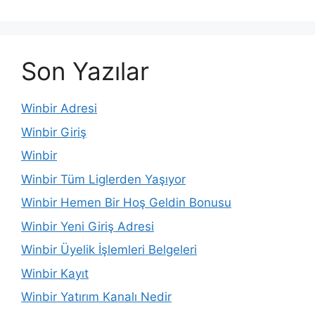
Son Yazılar
Winbir Adresi
Winbir Giriş
Winbir
Winbir Tüm Liglerden Yaşıyor
Winbir Hemen Bir Hoş Geldin Bonusu
Winbir Yeni Giriş Adresi
Winbir Üyelik İşlemleri Belgeleri
Winbir Kayıt
Winbir Yatırım Kanalı Nedir