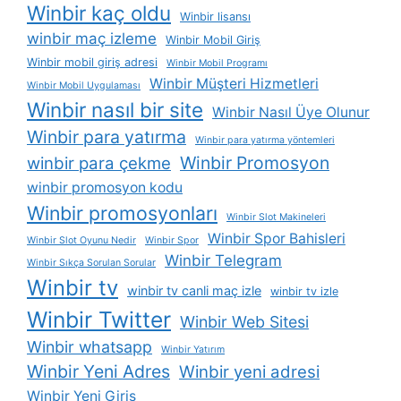
Winbir kaç oldu
Winbir lisansı
winbir maç izleme
Winbir Mobil Giriş
Winbir mobil giriş adresi
Winbir Mobil Programı
Winbir Müşteri Hizmetleri
Winbir Mobil Uygulaması
Winbir nasıl bir site
Winbir Nasıl Üye Olunur
Winbir para yatırma
Winbir para yatırma yöntemleri
Winbir Promosyon
winbir para çekme
winbir promosyon kodu
Winbir promosyonları
Winbir Slot Makineleri
Winbir Spor Bahisleri
Winbir Slot Oyunu Nedir
Winbir Spor
Winbir Telegram
Winbir Sıkça Sorulan Sorular
Winbir tv
winbir tv canli maç izle
winbir tv izle
Winbir Twitter
Winbir Web Sitesi
Winbir whatsapp
Winbir Yatırım
Winbir Yeni Adres
Winbir yeni adresi
Winbir Yeni Giriş