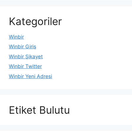
Kategoriler
Winbir
Winbir Giriş
Winbir Şikayet
Winbir Twitter
Winbir Yeni Adresi
Etiket Bulutu