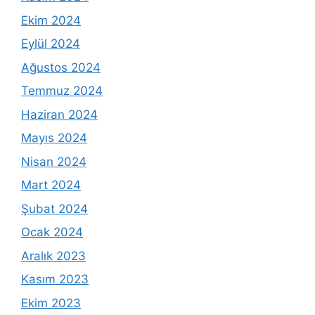
Ekim 2024
Eylül 2024
Ağustos 2024
Temmuz 2024
Haziran 2024
Mayıs 2024
Nisan 2024
Mart 2024
Şubat 2024
Ocak 2024
Aralık 2023
Kasım 2023
Ekim 2023