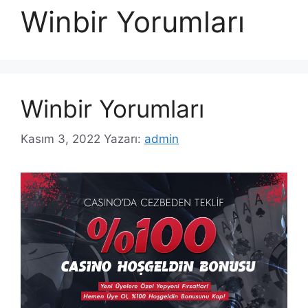
Winbir Yorumları
Winbir Yorumları
Kasım 3, 2022
Yazarı:
admin