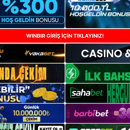
WINBIR GİRİŞ İÇİN TIKLAYINIZ!