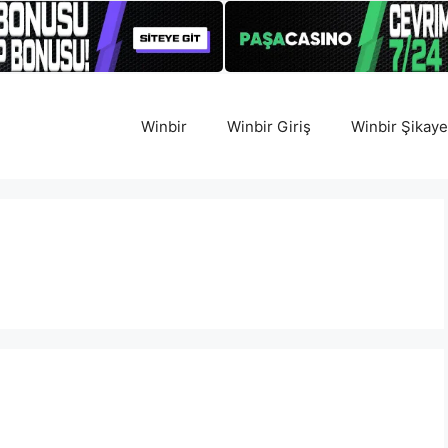
Winbir
Winbir Giriş
Winbir Şikaye