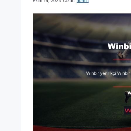
Ekim 14, 2023
Yazarı:
admin