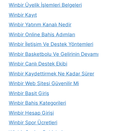
Winbir Üyelik İşlemleri Belgeleri
Winbir Kayıt
Winbir Yatırım Kanalı Nedir
Winbir Online Bahis Adımları
Winbir İletişim Ve Destek Yöntemleri
Winbir Basketbolu Ve Gelirinin Devamı
Winbir Canlı Destek Ekibi
Winbir Kaydettirmek Ne Kadar Sürer
Winbir Web Sitesi Güvenilir Mi
Winbir Basit Giriş
Winbir Bahis Kategorileri
Winbir Hesap Girişi
Winbir Spor Ücretleri