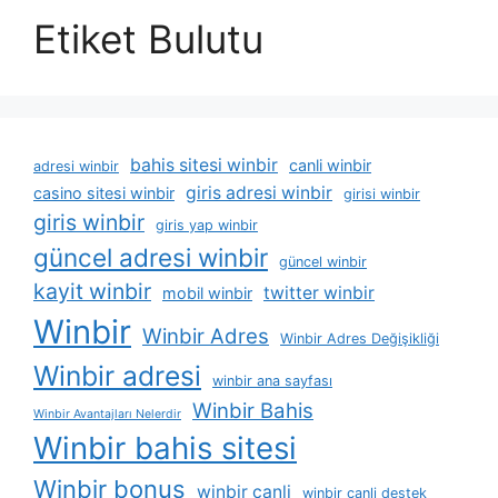
Etiket Bulutu
bahis sitesi winbir
canli winbir
adresi winbir
giris adresi winbir
casino sitesi winbir
girisi winbir
giris winbir
giris yap winbir
güncel adresi winbir
güncel winbir
kayit winbir
twitter winbir
mobil winbir
Winbir
Winbir Adres
Winbir Adres Değişikliği
Winbir adresi
winbir ana sayfası
Winbir Bahis
Winbir Avantajları Nelerdir
Winbir bahis sitesi
Winbir bonus
winbir canli
winbir canli destek