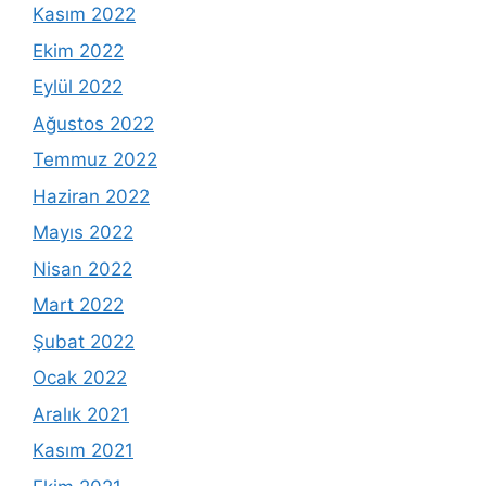
Kasım 2022
Ekim 2022
Eylül 2022
Ağustos 2022
Temmuz 2022
Haziran 2022
Mayıs 2022
Nisan 2022
Mart 2022
Şubat 2022
Ocak 2022
Aralık 2021
Kasım 2021