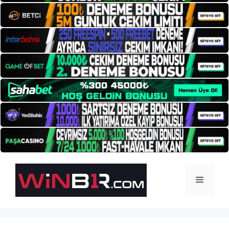
İçeriğe
atla
Menü