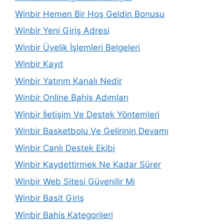
Winbir Hemen Bir Hoş Geldin Bonusu
Winbir Yeni Giriş Adresi
Winbir Üyelik İşlemleri Belgeleri
Winbir Kayıt
Winbir Yatırım Kanalı Nedir
Winbir Online Bahis Adımları
Winbir İletişim Ve Destek Yöntemleri
Winbir Basketbolu Ve Gelirinin Devamı
Winbir Canlı Destek Ekibi
Winbir Kaydettirmek Ne Kadar Sürer
Winbir Web Sitesi Güvenilir Mi
Winbir Basit Giriş
Winbir Bahis Kategorileri