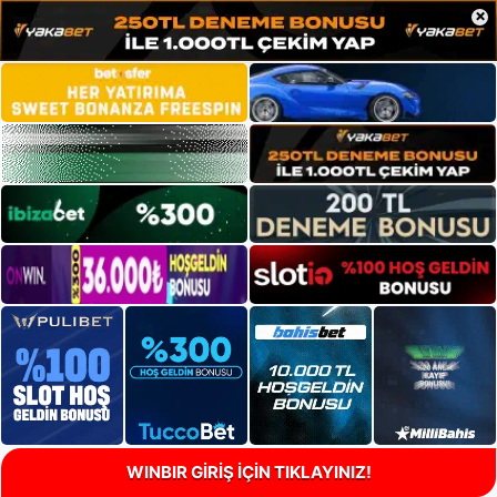
×
WINBIR GİRİŞ İÇİN TIKLAYINIZ!