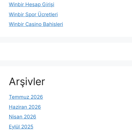
Winbir Hesap Girişi
Winbir Spor Ücretleri
Winbir Casino Bahisleri
Arşivler
Temmuz 2026
Haziran 2026
Nisan 2026
Eylül 2025