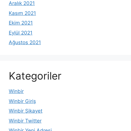
Aralık 2021
Kasım 2021
Ekim 2021
Eylül 2021
Ağustos 2021
Kategoriler
Winbir
Winbir Giriş
Winbir Şikayet
Winbir Twitter
Winbir Yeni Adresi