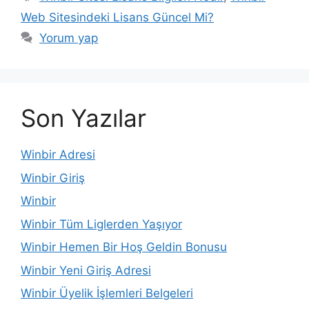
Web Sitesindeki Lisans Güncel Mi?
Yorum yap
Son Yazılar
Winbir Adresi
Winbir Giriş
Winbir
Winbir Tüm Liglerden Yaşıyor
Winbir Hemen Bir Hoş Geldin Bonusu
Winbir Yeni Giriş Adresi
Winbir Üyelik İşlemleri Belgeleri