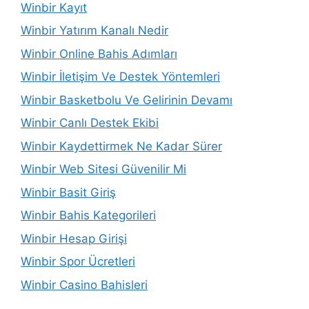
Winbir Kayıt
Winbir Yatırım Kanalı Nedir
Winbir Online Bahis Adımları
Winbir İletişim Ve Destek Yöntemleri
Winbir Basketbolu Ve Gelirinin Devamı
Winbir Canlı Destek Ekibi
Winbir Kaydettirmek Ne Kadar Sürer
Winbir Web Sitesi Güvenilir Mi
Winbir Basit Giriş
Winbir Bahis Kategorileri
Winbir Hesap Girişi
Winbir Spor Ücretleri
Winbir Casino Bahisleri