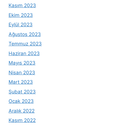
Kasım 2023
Ekim 2023
Eylül 2023
Ağustos 2023
Temmuz 2023
Haziran 2023
Mayıs 2023
Nisan 2023
Mart 2023
Şubat 2023
Ocak 2023
Aralık 2022
Kasım 2022