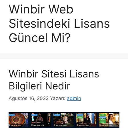
Winbir Web
Sitesindeki Lisans
Güncel Mi?
Winbir Sitesi Lisans
Bilgileri Nedir
Ağustos 16, 2022
Yazarı:
admin