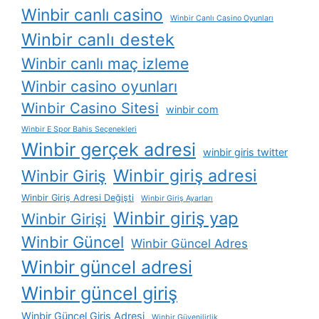
Winbir canlı casino
Winbir Canlı Casino Oyunları
Winbir canlı destek
Winbir canlı maç izleme
Winbir casino oyunları
Winbir Casino Sitesi
winbir com
Winbir E Spor Bahis Seçenekleri
Winbir gerçek adresi
winbir giris twitter
Winbir giriş adresi
Winbir Giriş
Winbir Giriş Adresi Değişti
Winbir Giriş Ayarları
Winbir giriş yap
Winbir Girişi
Winbir Güncel
Winbir Güncel Adres
Winbir güncel adresi
Winbir güncel giriş
Winbir Güncel Giriş Adresi
Winbir Güvenilirlik