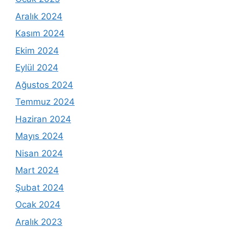
Aralık 2024
Kasım 2024
Ekim 2024
Eylül 2024
Ağustos 2024
Temmuz 2024
Haziran 2024
Mayıs 2024
Nisan 2024
Mart 2024
Şubat 2024
Ocak 2024
Aralık 2023