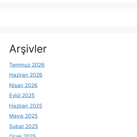
Arşivler
Temmuz 2026
Haziran 2026
Nisan 2026
Eylül 2025
Haziran 2025
Mayıs 2025
Şubat 2025
Ocak 2025