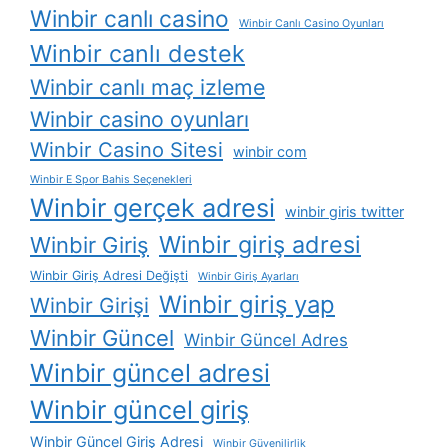
Winbir canlı casino
Winbir Canlı Casino Oyunları
Winbir canlı destek
Winbir canlı maç izleme
Winbir casino oyunları
Winbir Casino Sitesi
winbir com
Winbir E Spor Bahis Seçenekleri
Winbir gerçek adresi
winbir giris twitter
Winbir giriş adresi
Winbir Giriş
Winbir Giriş Adresi Değişti
Winbir Giriş Ayarları
Winbir giriş yap
Winbir Girişi
Winbir Güncel
Winbir Güncel Adres
Winbir güncel adresi
Winbir güncel giriş
Winbir Güncel Giriş Adresi
Winbir Güvenilirlik