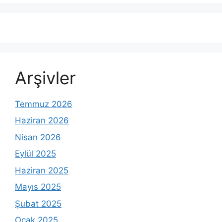
Arşivler
Temmuz 2026
Haziran 2026
Nisan 2026
Eylül 2025
Haziran 2025
Mayıs 2025
Şubat 2025
Ocak 2025