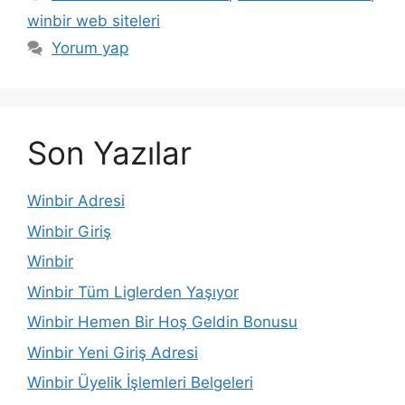
winbir web siteleri
Yorum yap
Son Yazılar
Winbir Adresi
Winbir Giriş
Winbir
Winbir Tüm Liglerden Yaşıyor
Winbir Hemen Bir Hoş Geldin Bonusu
Winbir Yeni Giriş Adresi
Winbir Üyelik İşlemleri Belgeleri