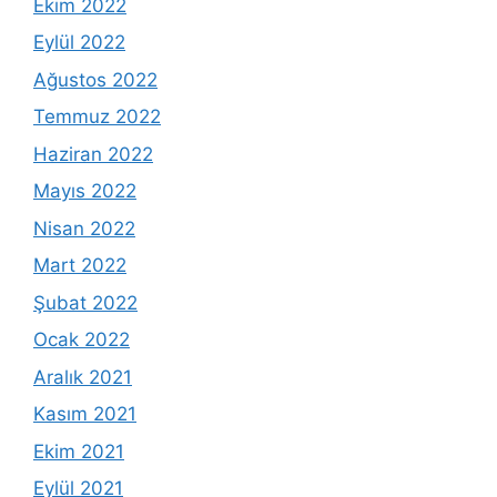
Ekim 2022
Eylül 2022
Ağustos 2022
Temmuz 2022
Haziran 2022
Mayıs 2022
Nisan 2022
Mart 2022
Şubat 2022
Ocak 2022
Aralık 2021
Kasım 2021
Ekim 2021
Eylül 2021