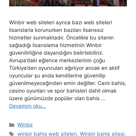
Winbir web siteleri ayrıca bazı web siteleri
lisanslarla korunurken bazıları lisanssız
hizmetler sunmaktadır. Öncelikle bu sitenin
sağladığı lisanslama hizmetinin Winbir
güvenilirliğine dayandığını belirtebiliriz.
Avrupa’daki eğlence merkezlerinin çoğu
Türkiye’den oyuncuları ağırlıyor ancak en aktif
oyuncular şu anda kendilerine güvenilip
güvenilmeyeceğinden emin değiller. Canlı bahis,
casino oyunları ve spor bahisleri dahil olmak
üzere günümüzde popüler olan bahis …
Devamını oku…
Kategoriler
Winbir
Etiketler
winbir bahis web siteleri
,
Winbir bahis sitesi
,