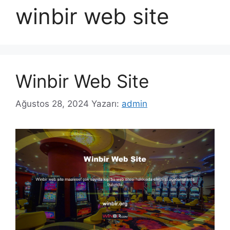
winbir web site
Winbir Web Site
Ağustos 28, 2024
Yazarı:
admin