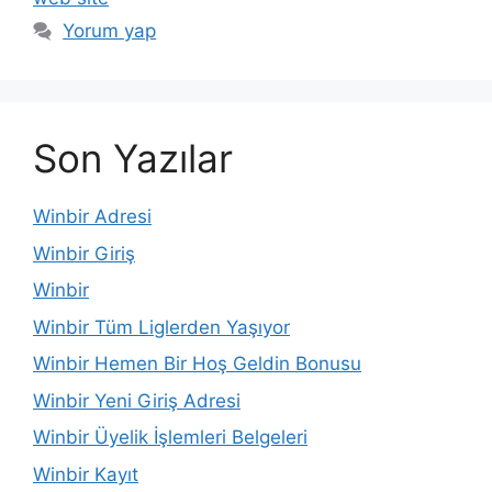
Yorum yap
Son Yazılar
Winbir Adresi
Winbir Giriş
Winbir
Winbir Tüm Liglerden Yaşıyor
Winbir Hemen Bir Hoş Geldin Bonusu
Winbir Yeni Giriş Adresi
Winbir Üyelik İşlemleri Belgeleri
Winbir Kayıt