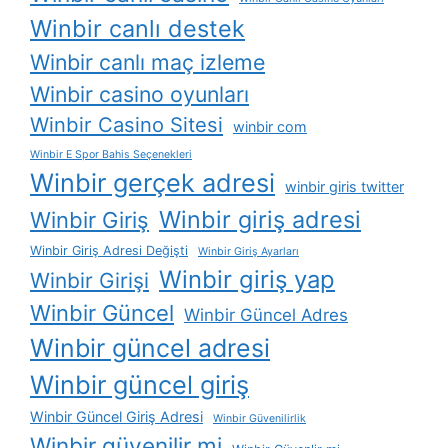
Winbir canlı destek
Winbir canlı maç izleme
Winbir casino oyunları
Winbir Casino Sitesi
winbir com
Winbir E Spor Bahis Seçenekleri
Winbir gerçek adresi
winbir giris twitter
Winbir giriş adresi
Winbir Giriş
Winbir Giriş Adresi Değişti
Winbir Giriş Ayarları
Winbir giriş yap
Winbir Girişi
Winbir Güncel
Winbir Güncel Adres
Winbir güncel adresi
Winbir güncel giriş
Winbir Güncel Giriş Adresi
Winbir Güvenilirlik
Winbir güvenilir mi