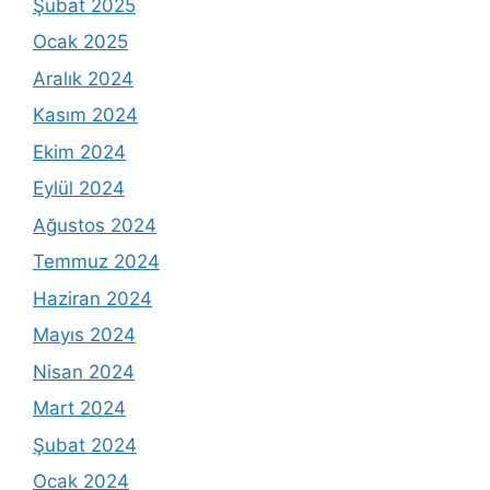
Şubat 2025
Ocak 2025
Aralık 2024
Kasım 2024
Ekim 2024
Eylül 2024
Ağustos 2024
Temmuz 2024
Haziran 2024
Mayıs 2024
Nisan 2024
Mart 2024
Şubat 2024
Ocak 2024