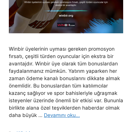
Winbir üyelerinin uyması gereken promosyon
fırsatı, çeşitli türden oyuncular için ekstra bir
avantajdır. Winbir üye olarak tüm bonuslardan
faydalanmanız mümkün. Yatırım yaparken her
zaman ödeme kanalı bonuslarını dikkate almak
önemlidir. Bu bonuslardan tüm katılımcılar
kazanç sağlıyor ve spor bahisleriyle uğraşmak
isteyenler üzerinde önemli bir etkisi var. Bununla
birlikte alana özel teşviklerden haberdar olmak
daha büyük …
Devamını oku…