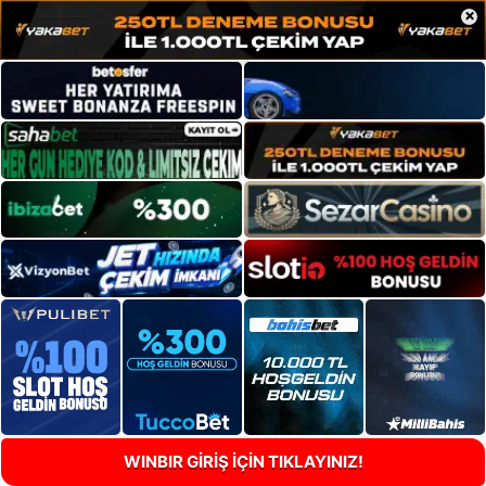
×
WINBIR GİRİŞ İÇİN TIKLAYINIZ!