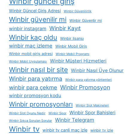
Winbir güncel giriş
Winbir Güncel Giriş Adresi
Winbir Güvenilirlik
Winbir güvenilir mi
Winbir Güvenlir mi
Winbir Kayıt
winbir instagram
Winbir kaç oldu
Winbir lisansı
winbir maç izleme
Winbir Mobil Giriş
Winbir mobil giriş adresi
Winbir Mobil Programı
Winbir Müşteri Hizmetleri
Winbir Mobil Uygulaması
Winbir nasıl bir site
Winbir Nasıl Üye Olunur
Winbir para yatırma
Winbir para yatırma yöntemleri
Winbir Promosyon
winbir para çekme
winbir promosyon kodu
Winbir promosyonları
Winbir Slot Makineleri
Winbir Spor Bahisleri
Winbir Slot Oyunu Nedir
Winbir Spor
Winbir Telegram
Winbir Sıkça Sorulan Sorular
Winbir tv
winbir tv canli maç izle
winbir tv izle