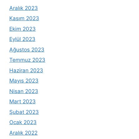
Aralık 2023
Kasım 2023
Ekim 2023
Eylül 2023
Ağustos 2023
Temmuz 2023
Haziran 2023
Mayıs 2023
Nisan 2023
Mart 2023
Şubat 2023
Ocak 2023
Aralık 2022