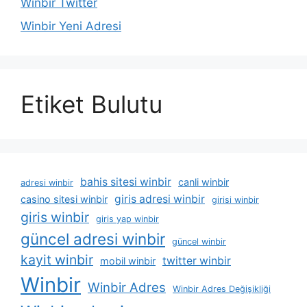
Winbir Twitter
Winbir Yeni Adresi
Etiket Bulutu
bahis sitesi winbir
canli winbir
adresi winbir
giris adresi winbir
casino sitesi winbir
girisi winbir
giris winbir
giris yap winbir
güncel adresi winbir
güncel winbir
kayit winbir
twitter winbir
mobil winbir
Winbir
Winbir Adres
Winbir Adres Değişikliği