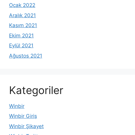
Ocak 2022
Aralık 2021
Kasım 2021
Ekim 2021
Eylül 2021
Ağustos 2021
Kategoriler
Winbir
Winbir Giriş
Winbir Şikayet