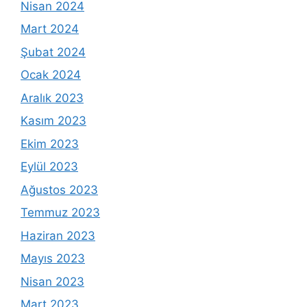
Nisan 2024
Mart 2024
Şubat 2024
Ocak 2024
Aralık 2023
Kasım 2023
Ekim 2023
Eylül 2023
Ağustos 2023
Temmuz 2023
Haziran 2023
Mayıs 2023
Nisan 2023
Mart 2023