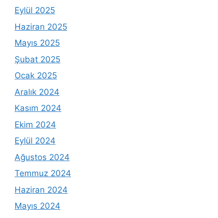
Eylül 2025
Haziran 2025
Mayıs 2025
Şubat 2025
Ocak 2025
Aralık 2024
Kasım 2024
Ekim 2024
Eylül 2024
Ağustos 2024
Temmuz 2024
Haziran 2024
Mayıs 2024