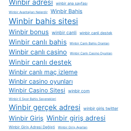
Winbir adresi
winbir ana sayfası
Winbir Bahis
Winbir Avantajları Nelerdir
Winbir bahis sitesi
Winbir bonus
winbir canli
winbir canli destek
Winbir canlı bahis
Winbir Canlı Bahis Oranları
Winbir canlı casino
Winbir Canlı Casino Oyunları
Winbir canlı destek
Winbir canlı maç izleme
Winbir casino oyunları
Winbir Casino Sitesi
winbir com
Winbir E Spor Bahis Seçenekleri
Winbir gerçek adresi
winbir giris twitter
Winbir giriş adresi
Winbir Giriş
Winbir Giriş Adresi Değişti
Winbir Giriş Ayarları