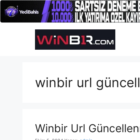
İçeriğe
atla
winbir url günce
Winbir Url Güncelle