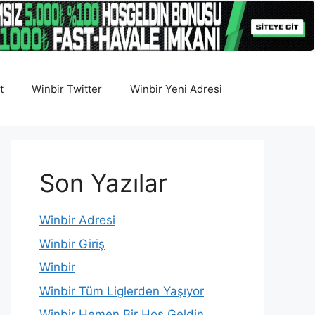
t
Winbir Twitter
Winbir Yeni Adresi
Son Yazılar
Winbir Adresi
Winbir Giriş
Winbir
Winbir Tüm Liglerden Yaşıyor
Winbir Hemen Bir Hoş Geldin