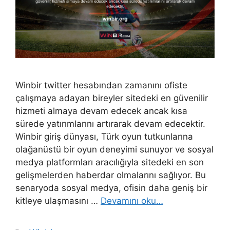
Winbir twitter hesabından zamanını ofiste
çalışmaya adayan bireyler sitedeki en güvenilir
hizmeti almaya devam edecek ancak kısa
sürede yatırımlarını artırarak devam edecektir.
Winbir giriş dünyası, Türk oyun tutkunlarına
olağanüstü bir oyun deneyimi sunuyor ve sosyal
medya platformları aracılığıyla sitedeki en son
gelişmelerden haberdar olmalarını sağlıyor. Bu
senaryoda sosyal medya, ofisin daha geniş bir
kitleye ulaşmasını …
Devamını oku…