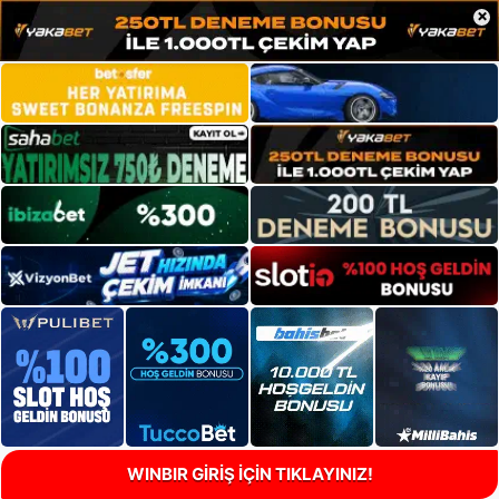
×
WINBIR GİRİŞ İÇİN TIKLAYINIZ!