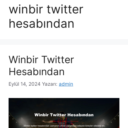
winbir twitter
hesabından
Winbir Twitter
Hesabından
Eylül 14, 2024
Yazarı:
admin