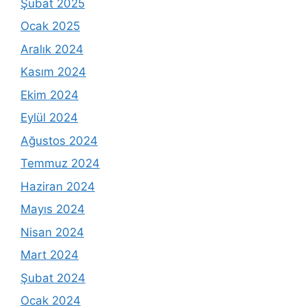
Şubat 2025
Ocak 2025
Aralık 2024
Kasım 2024
Ekim 2024
Eylül 2024
Ağustos 2024
Temmuz 2024
Haziran 2024
Mayıs 2024
Nisan 2024
Mart 2024
Şubat 2024
Ocak 2024