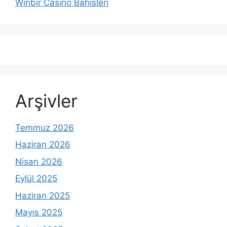
Winbir Casino Bahisleri
Arşivler
Temmuz 2026
Haziran 2026
Nisan 2026
Eylül 2025
Haziran 2025
Mayıs 2025