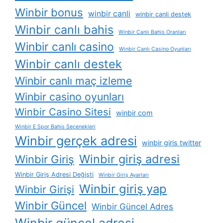
Winbir bonus
winbir canli
winbir canli destek
Winbir canlı bahis
Winbir Canlı Bahis Oranları
Winbir canlı casino
Winbir Canlı Casino Oyunları
Winbir canlı destek
Winbir canlı maç izleme
Winbir casino oyunları
Winbir Casino Sitesi
winbir com
Winbir E Spor Bahis Seçenekleri
Winbir gerçek adresi
winbir giris twitter
Winbir giriş adresi
Winbir Giriş
Winbir Giriş Adresi Değişti
Winbir Giriş Ayarları
Winbir giriş yap
Winbir Girişi
Winbir Güncel
Winbir Güncel Adres
Winbir güncel adresi