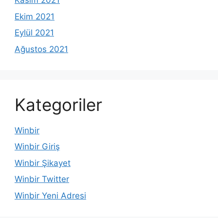
Kasım 2021
Ekim 2021
Eylül 2021
Ağustos 2021
Kategoriler
Winbir
Winbir Giriş
Winbir Şikayet
Winbir Twitter
Winbir Yeni Adresi