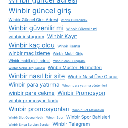
Winbir güncel giriş
Winbir Güncel Giriş Adresi
Winbir Güvenilirlik
Winbir güvenilir mi
Winbir Güvenlir mi
Winbir Kayıt
winbir instagram
Winbir kaç oldu
Winbir lisansı
winbir maç izleme
Winbir Mobil Giriş
Winbir mobil giriş adresi
Winbir Mobil Programı
Winbir Müşteri Hizmetleri
Winbir Mobil Uygulaması
Winbir nasıl bir site
Winbir Nasıl Üye Olunur
Winbir para yatırma
Winbir para yatırma yöntemleri
Winbir Promosyon
winbir para çekme
winbir promosyon kodu
Winbir promosyonları
Winbir Slot Makineleri
Winbir Spor Bahisleri
Winbir Slot Oyunu Nedir
Winbir Spor
Winbir Telegram
Winbir Sıkça Sorulan Sorular