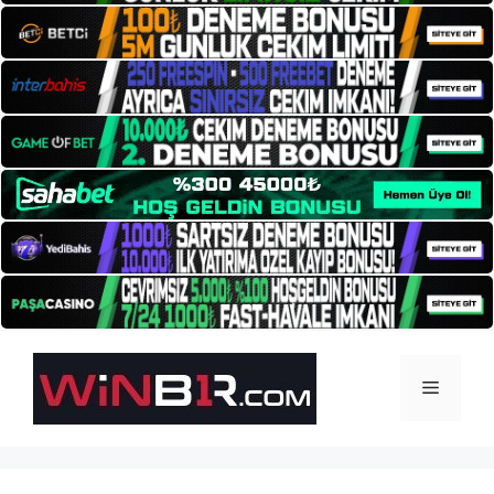
İçeriğe
atla
Menü