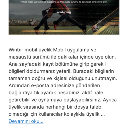
Winbir mobil üyelik Mobil uygulama ve
masaüstü sürümü ile dakikalar içinde üye olun.
Ana sayfadaki kayıt bölümüne girip gerekli
bilgileri doldurmanız yeterli. Buradaki bilgilerin
tamamen doğru ve kişisel olduğunu unutmayın.
Ardından e-posta adresinize gönderilen
bağlantıya tıklayarak hesabınızı aktif hale
getirebilir ve oynamaya başlayabilirsiniz. Ayrıca
üyelik sırasında herhangi bir dosya talebi
olmadığı için kullanıcılar kolaylıkla üyelik …
Devamını oku…