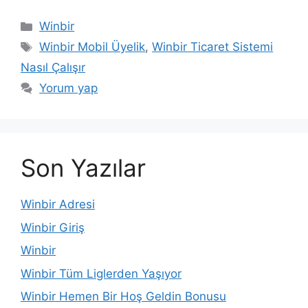
Kategoriler
Winbir
Etiketler
Winbir Mobil Üyelik
,
Winbir Ticaret Sistemi
Nasıl Çalışır
Yorum yap
Son Yazılar
Winbir Adresi
Winbir Giriş
Winbir
Winbir Tüm Liglerden Yaşıyor
Winbir Hemen Bir Hoş Geldin Bonusu