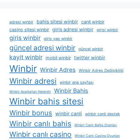
bahis sitesi winbir
canli winbir
adresi winbir
giris adresi winbir
casino sitesi winbir
girisi winbir
giris winbir
giris yap winbir
güncel adresi winbir
güncel winbir
kayit winbir
twitter winbir
mobil winbir
Winbir
Winbir Adres
Winbir Adres Değişikliği
Winbir adresi
winbir ana sayfası
Winbir Bahis
Winbir Avantajları Nelerdir
Winbir bahis sitesi
Winbir bonus
winbir canli
winbir canli destek
Winbir canlı bahis
Winbir Canlı Bahis Oranları
Winbir canlı casino
Winbir Canlı Casino Oyunları