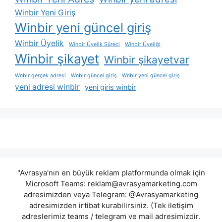
Winbir Yeni Giriş
Winbir yeni güncel giriş
Winbir Üyelik
Winbir Üyelik Süreci
Winbir Üyeliği
Winbir şikayet
Winbir şikayetvar
Wnbir gerçek adresi
Wnbir güncel giriş
Wnbir yeni güncel giriş
yeni adresi winbir
yeni giris winbir
"Avrasya'nın en büyük reklam platformunda olmak için
Microsoft Teams:
reklam@avrasyamarketing.com
adresimizden veya Telegram: @Avrasyamarketing
adresimizden irtibat kurabilirsiniz. (Tek iletişim
adreslerimiz teams / telegram ve mail adresimizdir.