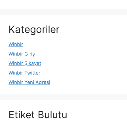
Kategoriler
Winbir
Winbir Giriş
Winbir Şikayet
Winbir Twitter
Winbir Yeni Adresi
Etiket Bulutu