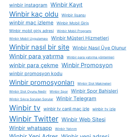
Winbir Kayıt
winbir instagram
Winbir kaç oldu
Winbir lisansı
winbir maç izleme
Winbir Mobil Giriş
Winbir mobil giriş adresi
Winbir Mobil Programı
Winbir Müşteri Hizmetleri
Winbir Mobil Uygulaması
Winbir nasıl bir site
Winbir Nasıl Üye Olunur
Winbir para yatırma
Winbir para yatırma yöntemleri
Winbir Promosyon
winbir para çekme
winbir promosyon kodu
Winbir promosyonları
Winbir Slot Makineleri
Winbir Spor Bahisleri
Winbir Slot Oyunu Nedir
Winbir Spor
Winbir Telegram
Winbir Sıkça Sorulan Sorular
Winbir tv
winbir tv canli maç izle
winbir tv izle
Winbir Twitter
Winbir Web Sitesi
Winbir whatsapp
Winbir Yatırım
Winbir Yeni Adres
Winbir yeni adresi