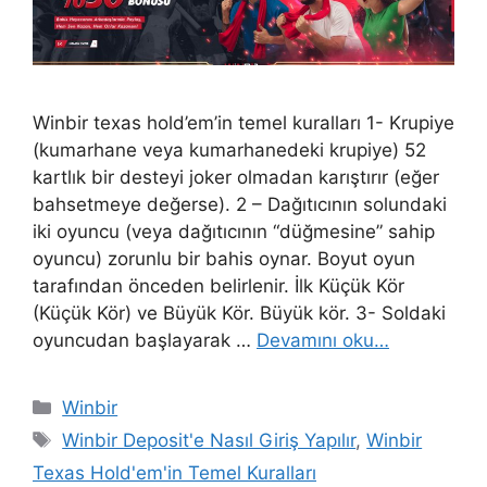
Winbir texas hold’em’in temel kuralları 1- Krupiye
(kumarhane veya kumarhanedeki krupiye) 52
kartlık bir desteyi joker olmadan karıştırır (eğer
bahsetmeye değerse). 2 – Dağıtıcının solundaki
iki oyuncu (veya dağıtıcının “düğmesine” sahip
oyuncu) zorunlu bir bahis oynar. Boyut oyun
tarafından önceden belirlenir. İlk Küçük Kör
(Küçük Kör) ve Büyük Kör. Büyük kör. 3- Soldaki
oyuncudan başlayarak …
Devamını oku…
Kategoriler
Winbir
Etiketler
Winbir Deposit'e Nasıl Giriş Yapılır
,
Winbir
Texas Hold'em'in Temel Kuralları