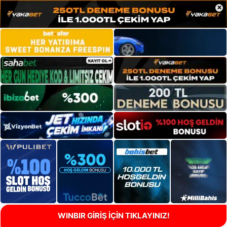
×
WINBIR GİRİŞ İÇİN TIKLAYINIZ!