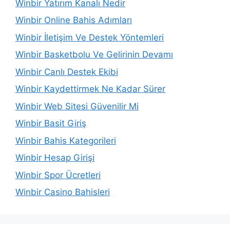
Winbir Yatırım Kanalı Nedir
Winbir Online Bahis Adımları
Winbir İletişim Ve Destek Yöntemleri
Winbir Basketbolu Ve Gelirinin Devamı
Winbir Canlı Destek Ekibi
Winbir Kaydettirmek Ne Kadar Sürer
Winbir Web Sitesi Güvenilir Mi
Winbir Basit Giriş
Winbir Bahis Kategorileri
Winbir Hesap Girişi
Winbir Spor Ücretleri
Winbir Casino Bahisleri