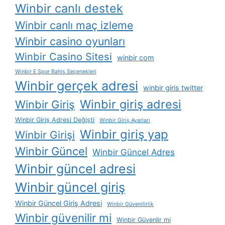
Winbir canlı destek
Winbir canlı maç izleme
Winbir casino oyunları
Winbir Casino Sitesi
winbir com
Winbir E Spor Bahis Seçenekleri
Winbir gerçek adresi
winbir giris twitter
Winbir giriş adresi
Winbir Giriş
Winbir Giriş Adresi Değişti
Winbir Giriş Ayarları
Winbir giriş yap
Winbir Girişi
Winbir Güncel
Winbir Güncel Adres
Winbir güncel adresi
Winbir güncel giriş
Winbir Güncel Giriş Adresi
Winbir Güvenilirlik
Winbir güvenilir mi
Winbir Güvenlir mi