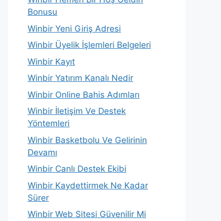
Bonusu
Winbir Yeni Giriş Adresi
Winbir Üyelik İşlemleri Belgeleri
Winbir Kayıt
Winbir Yatırım Kanalı Nedir
Winbir Online Bahis Adımları
Winbir İletişim Ve Destek
Yöntemleri
Winbir Basketbolu Ve Gelirinin
Devamı
Winbir Canlı Destek Ekibi
Winbir Kaydettirmek Ne Kadar
Sürer
Winbir Web Sitesi Güvenilir Mi