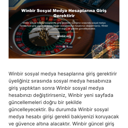
Winbir sosyal medya hesaplarına giriş gerektirir
üyeliğiniz sırasında sosyal medya hesabınıza
giriş yaptıktan sonra Winbir sosyal medya
hesabınızı değiştirirseniz, Winbir yeni sayfada
güncellemeleri doğru bir şekilde
güncelleyecektir. Bu durumda Winbir sosyal
medya hesabı girişi gerekli bakiyenizi koruyacak
ve güvence altına alacaktır. Winbir güncel giriş