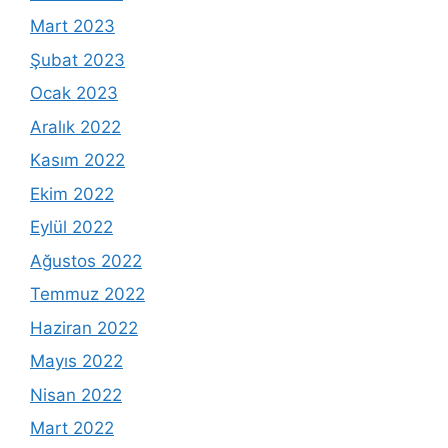
Mart 2023
Şubat 2023
Ocak 2023
Aralık 2022
Kasım 2022
Ekim 2022
Eylül 2022
Ağustos 2022
Temmuz 2022
Haziran 2022
Mayıs 2022
Nisan 2022
Mart 2022