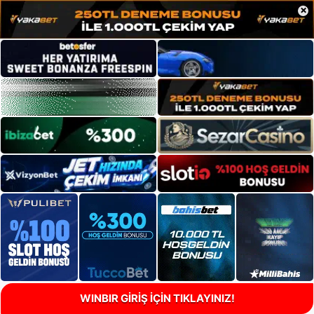
×
WINBIR GİRİŞ İÇİN TIKLAYINIZ!