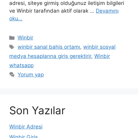
adresi, siteye girmiş olduğunuz iletişim bilgileri
ve Winbir tarafından aktif olarak …
Devamını
oku…
Kategoriler
Winbir
Etiketler
winbir sanal bahis ortamı
,
winbir sosyal
medya hesaplarına giriş gerektirir
,
Winbir
whatsapp
Yorum yap
Son Yazılar
Winbir Adresi
Winbir Giriş