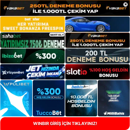
×
WINBIR GİRİŞ İÇİN TIKLAYINIZ!