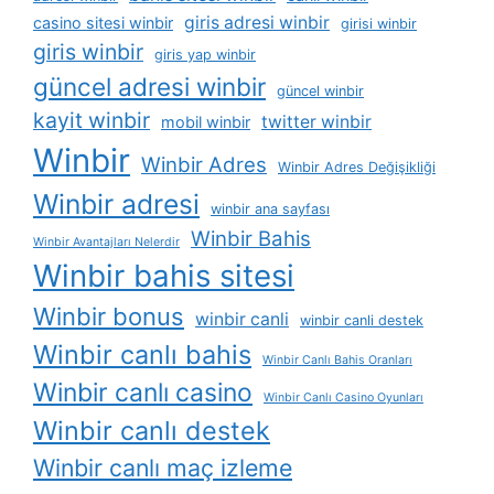
giris adresi winbir
casino sitesi winbir
girisi winbir
giris winbir
giris yap winbir
güncel adresi winbir
güncel winbir
kayit winbir
twitter winbir
mobil winbir
Winbir
Winbir Adres
Winbir Adres Değişikliği
Winbir adresi
winbir ana sayfası
Winbir Bahis
Winbir Avantajları Nelerdir
Winbir bahis sitesi
Winbir bonus
winbir canli
winbir canli destek
Winbir canlı bahis
Winbir Canlı Bahis Oranları
Winbir canlı casino
Winbir Canlı Casino Oyunları
Winbir canlı destek
Winbir canlı maç izleme