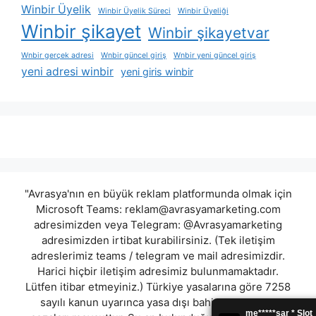
Winbir Üyelik
Winbir Üyelik Süreci
Winbir Üyeliği
Winbir şikayet
Winbir şikayetvar
Wnbir gerçek adresi
Wnbir güncel giriş
Wnbir yeni güncel giriş
yeni adresi winbir
yeni giris winbir
"Avrasya'nın en büyük reklam platformunda olmak için
Microsoft Teams:
reklam@avrasyamarketing.com
adresimizden veya Telegram: @Avrasyamarketing
adresimizden irtibat kurabilirsiniz. (Tek iletişim
adreslerimiz teams / telegram ve mail adresimizdir.
Harici hiçbir iletişim adresimiz bulunmamaktadır.
Lütfen itibar etmeyiniz.) Türkiye yasalarına göre 7258
sayılı kanun uyarınca yasa dışı bahis oynamanın