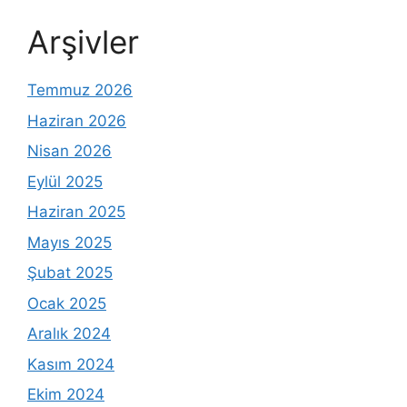
Arşivler
Temmuz 2026
Haziran 2026
Nisan 2026
Eylül 2025
Haziran 2025
Mayıs 2025
Şubat 2025
Ocak 2025
Aralık 2024
Kasım 2024
Ekim 2024