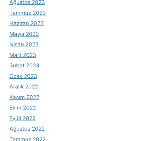
Ağustos 2023
Temmuz 2023
Haziran 2023
Mayıs 2023
Nisan 2023
Mart 2023
Şubat 2023
Ocak 2023
Aralık 2022
Kasım 2022
Ekim 2022
Eylül 2022
Ağustos 2022
Temmuz 2022