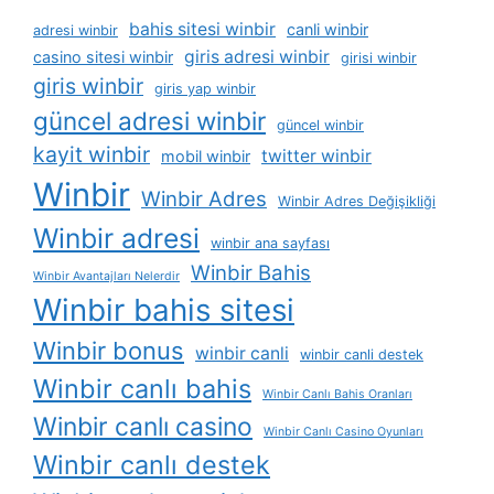
bahis sitesi winbir
canli winbir
adresi winbir
giris adresi winbir
casino sitesi winbir
girisi winbir
giris winbir
giris yap winbir
güncel adresi winbir
güncel winbir
kayit winbir
twitter winbir
mobil winbir
Winbir
Winbir Adres
Winbir Adres Değişikliği
Winbir adresi
winbir ana sayfası
Winbir Bahis
Winbir Avantajları Nelerdir
Winbir bahis sitesi
Winbir bonus
winbir canli
winbir canli destek
Winbir canlı bahis
Winbir Canlı Bahis Oranları
Winbir canlı casino
Winbir Canlı Casino Oyunları
Winbir canlı destek