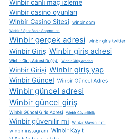
Winbir canlı maç izleme
Winbir casino oyunları
Winbir Casino Sitesi
winbir com
Winbir E Spor Bahis Seçenekleri
Winbir gerçek adresi
winbir giris twitter
Winbir giriş adresi
Winbir Giriş
Winbir Giriş Adresi Değişti
Winbir Giriş Ayarları
Winbir giriş yap
Winbir Girişi
Winbir Güncel
Winbir Güncel Adres
Winbir güncel adresi
Winbir güncel giriş
Winbir Güncel Giriş Adresi
Winbir Güvenilirlik
Winbir güvenilir mi
Winbir Güvenlir mi
Winbir Kayıt
winbir instagram