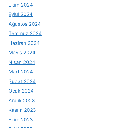
Ekim 2024
Eylül 2024
Ağustos 2024
Temmuz 2024
Haziran 2024
Mayıs 2024
Nisan 2024
Mart 2024
Şubat 2024
Ocak 2024
Aralık 2023
Kasım 2023
Ekim 2023