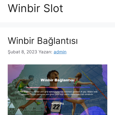
Winbir Slot
Winbir Bağlantısı
Şubat 8, 2023
Yazarı:
admin