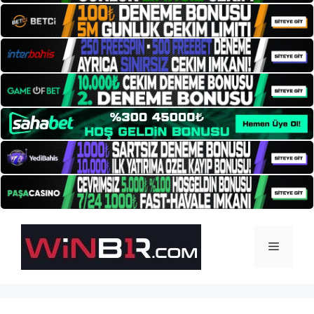
İçeriğe
atla
Menü