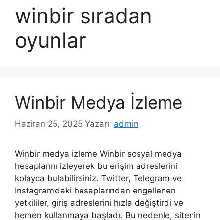
winbir sıradan
oyunlar
Winbir Medya İzleme
Haziran 25, 2025
Yazarı:
admin
Winbir medya izleme Winbir sosyal medya
hesaplarını izleyerek bu erişim adreslerini
kolayca bulabilirsiniz. Twitter, Telegram ve
Instagram’daki hesaplarından engellenen
yetkililer, giriş adreslerini hızla değiştirdi ve
hemen kullanmaya başladı. Bu nedenle, sitenin