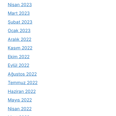
Nisan 2023
Mart 2023
Şubat 2023
Ocak 2023
Aralık 2022
Kasım 2022
Ekim 2022
Eylül 2022
Ağustos 2022
Temmuz 2022
Haziran 2022
Mayıs 2022
Nisan 2022