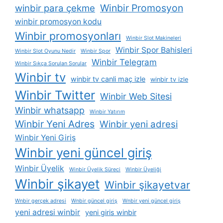
Winbir Promosyon
winbir para çekme
winbir promosyon kodu
Winbir promosyonları
Winbir Slot Makineleri
Winbir Spor Bahisleri
Winbir Slot Oyunu Nedir
Winbir Spor
Winbir Telegram
Winbir Sıkça Sorulan Sorular
Winbir tv
winbir tv canli maç izle
winbir tv izle
Winbir Twitter
Winbir Web Sitesi
Winbir whatsapp
Winbir Yatırım
Winbir Yeni Adres
Winbir yeni adresi
Winbir Yeni Giriş
Winbir yeni güncel giriş
Winbir Üyelik
Winbir Üyelik Süreci
Winbir Üyeliği
Winbir şikayet
Winbir şikayetvar
Wnbir gerçek adresi
Wnbir güncel giriş
Wnbir yeni güncel giriş
yeni adresi winbir
yeni giris winbir