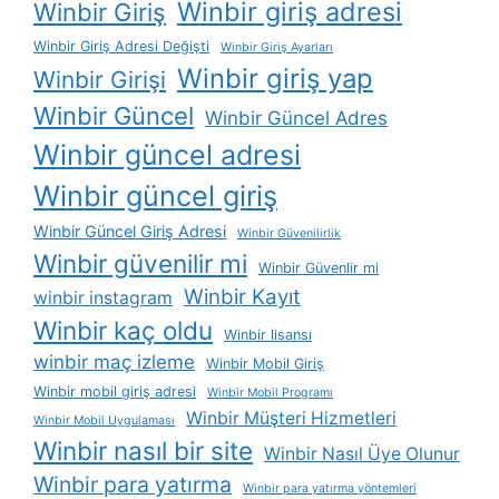
Winbir giriş adresi
Winbir Giriş
Winbir Giriş Adresi Değişti
Winbir Giriş Ayarları
Winbir giriş yap
Winbir Girişi
Winbir Güncel
Winbir Güncel Adres
Winbir güncel adresi
Winbir güncel giriş
Winbir Güncel Giriş Adresi
Winbir Güvenilirlik
Winbir güvenilir mi
Winbir Güvenlir mi
Winbir Kayıt
winbir instagram
Winbir kaç oldu
Winbir lisansı
winbir maç izleme
Winbir Mobil Giriş
Winbir mobil giriş adresi
Winbir Mobil Programı
Winbir Müşteri Hizmetleri
Winbir Mobil Uygulaması
Winbir nasıl bir site
Winbir Nasıl Üye Olunur
Winbir para yatırma
Winbir para yatırma yöntemleri