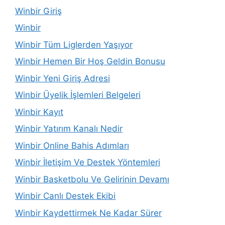
Winbir Giriş
Winbir
Winbir Tüm Liglerden Yaşıyor
Winbir Hemen Bir Hoş Geldin Bonusu
Winbir Yeni Giriş Adresi
Winbir Üyelik İşlemleri Belgeleri
Winbir Kayıt
Winbir Yatırım Kanalı Nedir
Winbir Online Bahis Adımları
Winbir İletişim Ve Destek Yöntemleri
Winbir Basketbolu Ve Gelirinin Devamı
Winbir Canlı Destek Ekibi
Winbir Kaydettirmek Ne Kadar Sürer