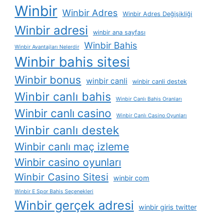
Winbir
Winbir Adres
Winbir Adres Değişikliği
Winbir adresi
winbir ana sayfası
Winbir Bahis
Winbir Avantajları Nelerdir
Winbir bahis sitesi
Winbir bonus
winbir canli
winbir canli destek
Winbir canlı bahis
Winbir Canlı Bahis Oranları
Winbir canlı casino
Winbir Canlı Casino Oyunları
Winbir canlı destek
Winbir canlı maç izleme
Winbir casino oyunları
Winbir Casino Sitesi
winbir com
Winbir E Spor Bahis Seçenekleri
Winbir gerçek adresi
winbir giris twitter