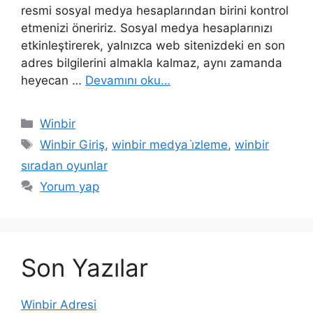
resmi sosyal medya hesaplarından birini kontrol
etmenizi öneririz. Sosyal medya hesaplarınızı
etkinleştirerek, yalnızca web sitenizdeki en son
adres bilgilerini almakla kalmaz, aynı zamanda
heyecan …
Devamını oku…
Kategoriler
Winbir
Etiketler
Winbir Giriş
,
winbir medya i̇zleme
,
winbir
sıradan oyunlar
Yorum yap
Son Yazılar
Winbir Adresi