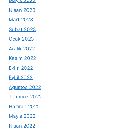
Mayıs 2023
Nisan 2023
Mart 2023
Şubat 2023
Ocak 2023
Aralık 2022
Kasım 2022
Ekim 2022
Eylül 2022
Ağustos 2022
Temmuz 2022
Haziran 2022
Mayıs 2022
Nisan 2022