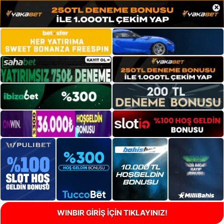
×
WINBIR GİRİŞ İÇİN TIKLAYINIZ!