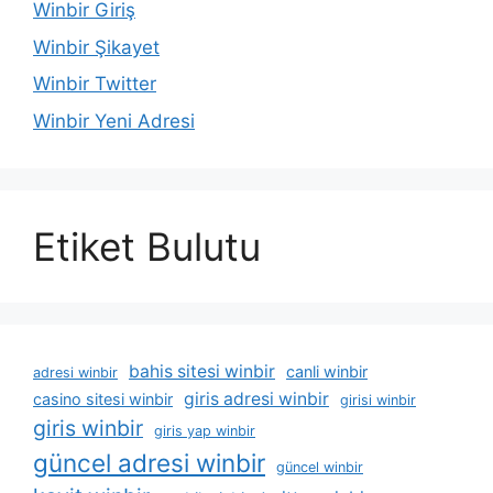
Winbir Giriş
Winbir Şikayet
Winbir Twitter
Winbir Yeni Adresi
Etiket Bulutu
bahis sitesi winbir
canli winbir
adresi winbir
giris adresi winbir
casino sitesi winbir
girisi winbir
giris winbir
giris yap winbir
güncel adresi winbir
güncel winbir