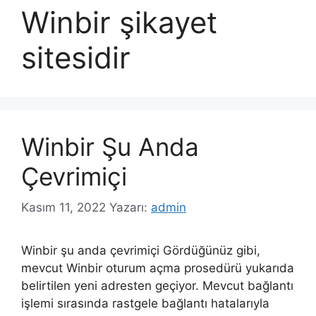
Winbir şikayet
sitesidir
Winbir Şu Anda
Çevrimiçi
Kasım 11, 2022
Yazarı:
admin
Winbir şu anda çevrimiçi Gördüğünüz gibi,
mevcut Winbir oturum açma prosedürü yukarıda
belirtilen yeni adresten geçiyor. Mevcut bağlantı
işlemi sırasında rastgele bağlantı hatalarıyla