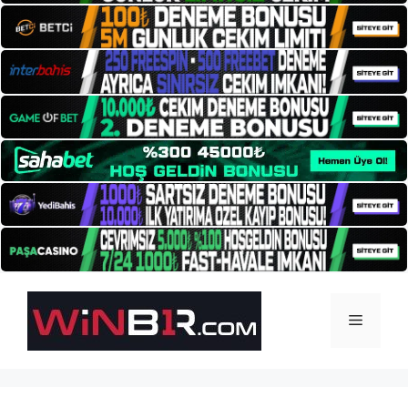
İçeriğe
atla
Menü