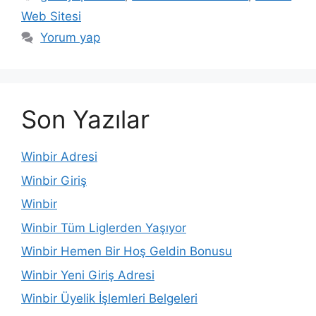
Web Sitesi
Yorum yap
Son Yazılar
Winbir Adresi
Winbir Giriş
Winbir
Winbir Tüm Liglerden Yaşıyor
Winbir Hemen Bir Hoş Geldin Bonusu
Winbir Yeni Giriş Adresi
Winbir Üyelik İşlemleri Belgeleri