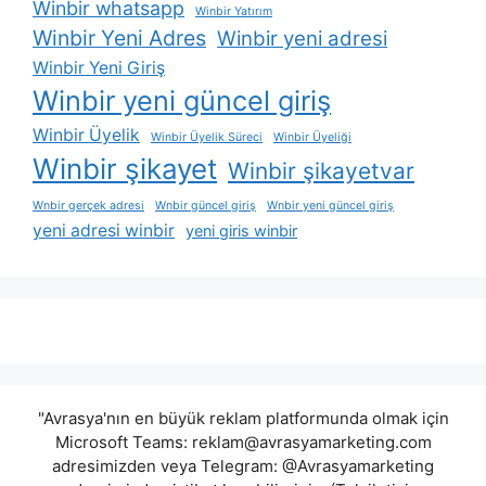
Winbir whatsapp
Winbir Yatırım
Winbir Yeni Adres
Winbir yeni adresi
Winbir Yeni Giriş
Winbir yeni güncel giriş
Winbir Üyelik
Winbir Üyelik Süreci
Winbir Üyeliği
Winbir şikayet
Winbir şikayetvar
Wnbir gerçek adresi
Wnbir güncel giriş
Wnbir yeni güncel giriş
yeni adresi winbir
yeni giris winbir
"Avrasya'nın en büyük reklam platformunda olmak için
Microsoft Teams:
reklam@avrasyamarketing.com
adresimizden veya Telegram: @Avrasyamarketing