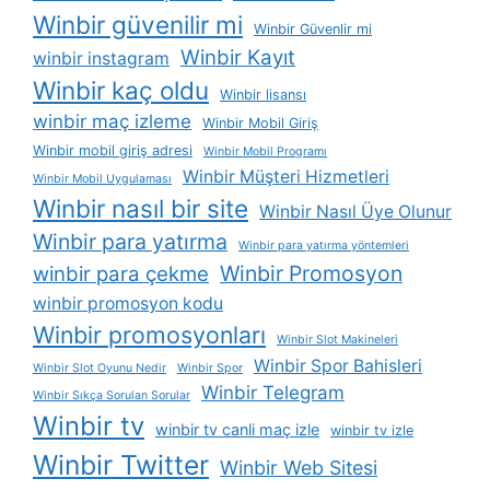
Winbir güvenilir mi
Winbir Güvenlir mi
Winbir Kayıt
winbir instagram
Winbir kaç oldu
Winbir lisansı
winbir maç izleme
Winbir Mobil Giriş
Winbir mobil giriş adresi
Winbir Mobil Programı
Winbir Müşteri Hizmetleri
Winbir Mobil Uygulaması
Winbir nasıl bir site
Winbir Nasıl Üye Olunur
Winbir para yatırma
Winbir para yatırma yöntemleri
Winbir Promosyon
winbir para çekme
winbir promosyon kodu
Winbir promosyonları
Winbir Slot Makineleri
Winbir Spor Bahisleri
Winbir Slot Oyunu Nedir
Winbir Spor
Winbir Telegram
Winbir Sıkça Sorulan Sorular
Winbir tv
winbir tv canli maç izle
winbir tv izle
Winbir Twitter
Winbir Web Sitesi