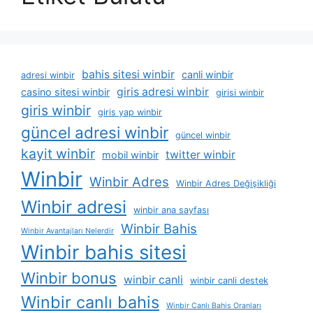
bahis sitesi winbir
canli winbir
adresi winbir
giris adresi winbir
casino sitesi winbir
girisi winbir
giris winbir
giris yap winbir
güncel adresi winbir
güncel winbir
kayit winbir
twitter winbir
mobil winbir
Winbir
Winbir Adres
Winbir Adres Değişikliği
Winbir adresi
winbir ana sayfası
Winbir Bahis
Winbir Avantajları Nelerdir
Winbir bahis sitesi
Winbir bonus
winbir canli
winbir canli destek
Winbir canlı bahis
Winbir Canlı Bahis Oranları