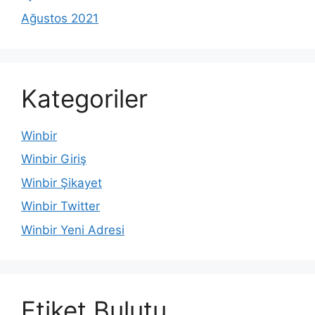
Ağustos 2021
Kategoriler
Winbir
Winbir Giriş
Winbir Şikayet
Winbir Twitter
Winbir Yeni Adresi
Etiket Bulutu