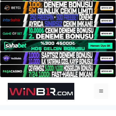
İçeriğe
atla
Menü