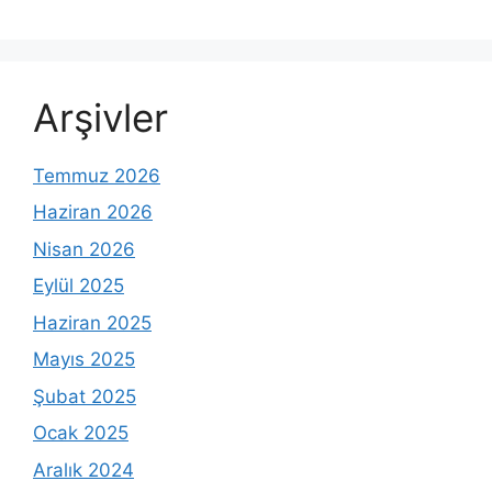
Arşivler
Temmuz 2026
Haziran 2026
Nisan 2026
Eylül 2025
Haziran 2025
Mayıs 2025
Şubat 2025
Ocak 2025
Aralık 2024