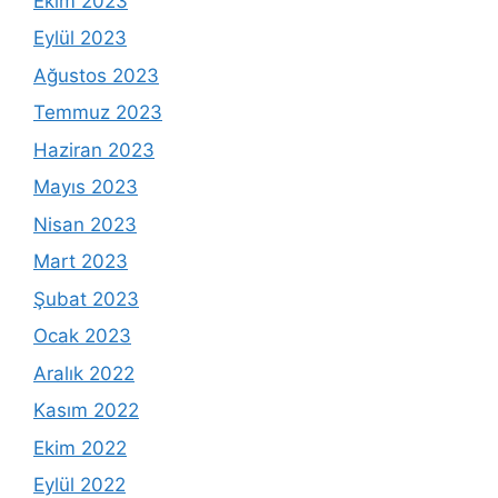
Ekim 2023
Eylül 2023
Ağustos 2023
Temmuz 2023
Haziran 2023
Mayıs 2023
Nisan 2023
Mart 2023
Şubat 2023
Ocak 2023
Aralık 2022
Kasım 2022
Ekim 2022
Eylül 2022