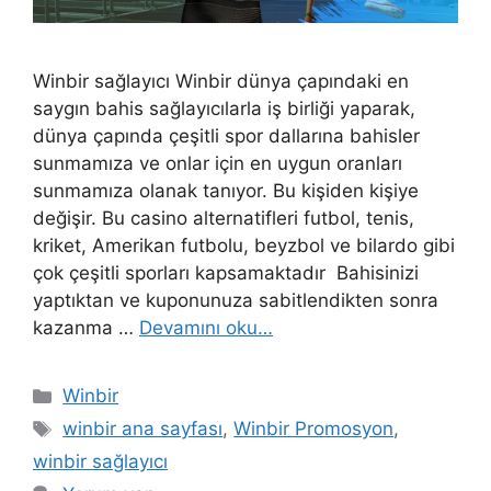
Winbir sağlayıcı Winbir dünya çapındaki en
saygın bahis sağlayıcılarla iş birliği yaparak,
dünya çapında çeşitli spor dallarına bahisler
sunmamıza ve onlar için en uygun oranları
sunmamıza olanak tanıyor. Bu kişiden kişiye
değişir. Bu casino alternatifleri futbol, ​​tenis,
kriket, Amerikan futbolu, beyzbol ve bilardo gibi
çok çeşitli sporları kapsamaktadır Bahisinizi
yaptıktan ve kuponunuza sabitlendikten sonra
kazanma …
Devamını oku…
Kategoriler
Winbir
Etiketler
winbir ana sayfası
,
Winbir Promosyon
,
winbir sağlayıcı