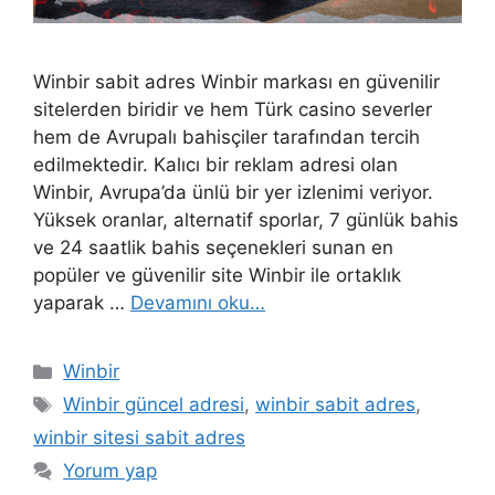
Winbir sabit adres Winbir markası en güvenilir
sitelerden biridir ve hem Türk casino severler
hem de Avrupalı ​​bahisçiler tarafından tercih
edilmektedir. Kalıcı bir reklam adresi olan
Winbir, Avrupa’da ünlü bir yer izlenimi veriyor.
Yüksek oranlar, alternatif sporlar, 7 günlük bahis
ve 24 saatlik bahis seçenekleri sunan en
popüler ve güvenilir site Winbir ile ortaklık
yaparak …
Devamını oku…
Kategoriler
Winbir
Etiketler
Winbir güncel adresi
,
winbir sabit adres
,
winbir sitesi sabit adres
Yorum yap