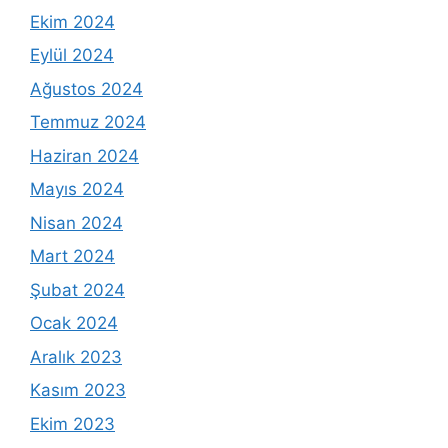
Ekim 2024
Eylül 2024
Ağustos 2024
Temmuz 2024
Haziran 2024
Mayıs 2024
Nisan 2024
Mart 2024
Şubat 2024
Ocak 2024
Aralık 2023
Kasım 2023
Ekim 2023