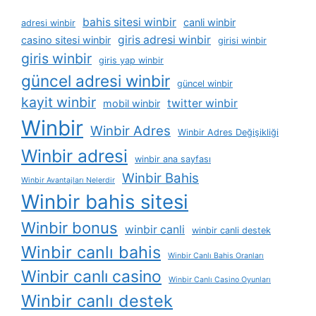
bahis sitesi winbir
canli winbir
adresi winbir
giris adresi winbir
casino sitesi winbir
girisi winbir
giris winbir
giris yap winbir
güncel adresi winbir
güncel winbir
kayit winbir
twitter winbir
mobil winbir
Winbir
Winbir Adres
Winbir Adres Değişikliği
Winbir adresi
winbir ana sayfası
Winbir Bahis
Winbir Avantajları Nelerdir
Winbir bahis sitesi
Winbir bonus
winbir canli
winbir canli destek
Winbir canlı bahis
Winbir Canlı Bahis Oranları
Winbir canlı casino
Winbir Canlı Casino Oyunları
Winbir canlı destek