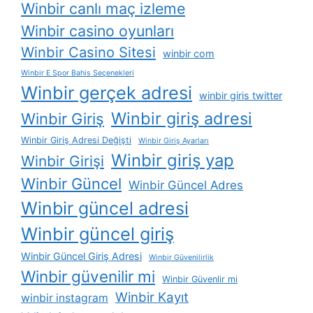
Winbir canlı maç izleme
Winbir casino oyunları
Winbir Casino Sitesi
winbir com
Winbir E Spor Bahis Seçenekleri
Winbir gerçek adresi
winbir giris twitter
Winbir giriş adresi
Winbir Giriş
Winbir Giriş Adresi Değişti
Winbir Giriş Ayarları
Winbir giriş yap
Winbir Girişi
Winbir Güncel
Winbir Güncel Adres
Winbir güncel adresi
Winbir güncel giriş
Winbir Güncel Giriş Adresi
Winbir Güvenilirlik
Winbir güvenilir mi
Winbir Güvenlir mi
Winbir Kayıt
winbir instagram