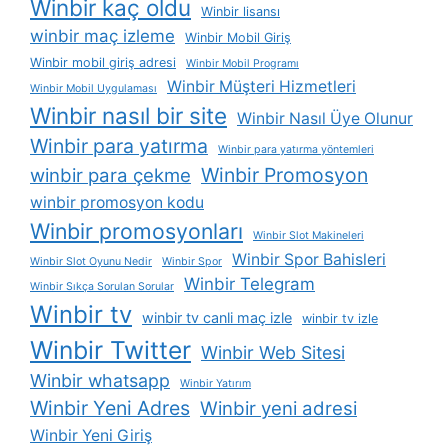
Winbir kaç oldu
Winbir lisansı
winbir maç izleme
Winbir Mobil Giriş
Winbir mobil giriş adresi
Winbir Mobil Programı
Winbir Müşteri Hizmetleri
Winbir Mobil Uygulaması
Winbir nasıl bir site
Winbir Nasıl Üye Olunur
Winbir para yatırma
Winbir para yatırma yöntemleri
Winbir Promosyon
winbir para çekme
winbir promosyon kodu
Winbir promosyonları
Winbir Slot Makineleri
Winbir Spor Bahisleri
Winbir Slot Oyunu Nedir
Winbir Spor
Winbir Telegram
Winbir Sıkça Sorulan Sorular
Winbir tv
winbir tv canli maç izle
winbir tv izle
Winbir Twitter
Winbir Web Sitesi
Winbir whatsapp
Winbir Yatırım
Winbir Yeni Adres
Winbir yeni adresi
Winbir Yeni Giriş