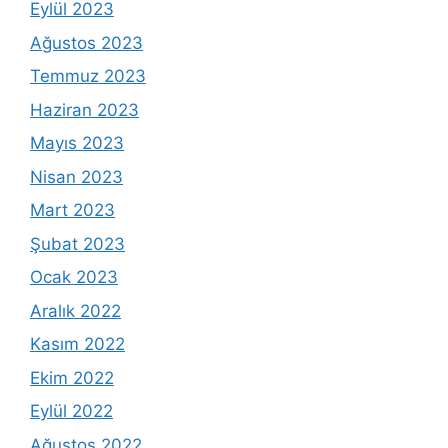
Eylül 2023
Ağustos 2023
Temmuz 2023
Haziran 2023
Mayıs 2023
Nisan 2023
Mart 2023
Şubat 2023
Ocak 2023
Aralık 2022
Kasım 2022
Ekim 2022
Eylül 2022
Ağustos 2022