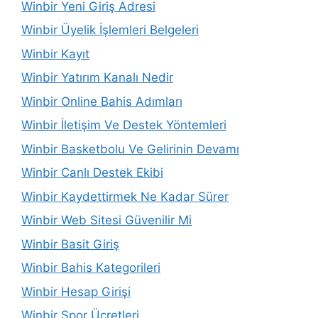
Winbir Yeni Giriş Adresi
Winbir Üyelik İşlemleri Belgeleri
Winbir Kayıt
Winbir Yatırım Kanalı Nedir
Winbir Online Bahis Adımları
Winbir İletişim Ve Destek Yöntemleri
Winbir Basketbolu Ve Gelirinin Devamı
Winbir Canlı Destek Ekibi
Winbir Kaydettirmek Ne Kadar Sürer
Winbir Web Sitesi Güvenilir Mi
Winbir Basit Giriş
Winbir Bahis Kategorileri
Winbir Hesap Girişi
Winbir Spor Ücretleri