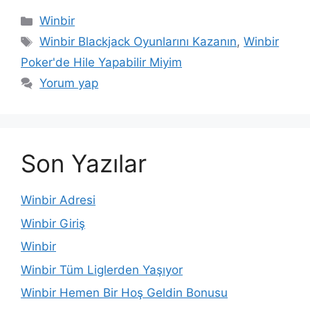
Kategoriler
Winbir
Etiketler
Winbir Blackjack Oyunlarını Kazanın
,
Winbir
Poker'de Hile Yapabilir Miyim
Yorum yap
Son Yazılar
Winbir Adresi
Winbir Giriş
Winbir
Winbir Tüm Liglerden Yaşıyor
Winbir Hemen Bir Hoş Geldin Bonusu