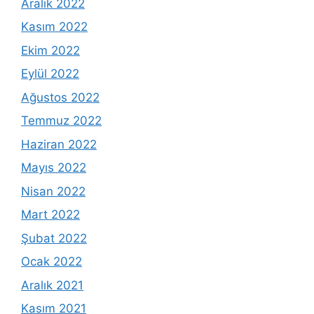
Aralık 2022
Kasım 2022
Ekim 2022
Eylül 2022
Ağustos 2022
Temmuz 2022
Haziran 2022
Mayıs 2022
Nisan 2022
Mart 2022
Şubat 2022
Ocak 2022
Aralık 2021
Kasım 2021