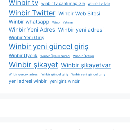
Winbir tv
winbir tv canli maç izle
winbir tv izle
Winbir Twitter
Winbir Web Sitesi
Winbir whatsapp
Winbir Yatırım
Winbir Yeni Adres
Winbir yeni adresi
Winbir Yeni Giriş
Winbir yeni güncel giriş
Winbir Üyelik
Winbir Üyelik Süreci
Winbir Üyeliği
Winbir şikayet
Winbir şikayetvar
Wnbir gerçek adresi
Wnbir güncel giriş
Wnbir yeni güncel giriş
yeni adresi winbir
yeni giris winbir