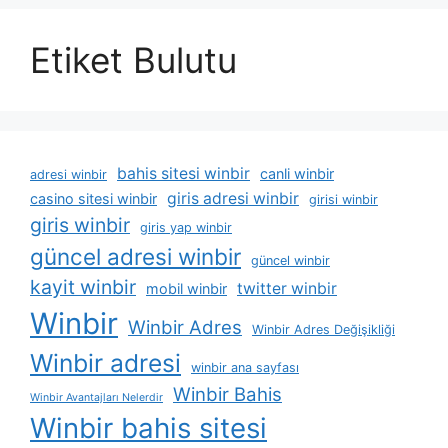
Etiket Bulutu
bahis sitesi winbir
canli winbir
adresi winbir
giris adresi winbir
casino sitesi winbir
girisi winbir
giris winbir
giris yap winbir
güncel adresi winbir
güncel winbir
kayit winbir
twitter winbir
mobil winbir
Winbir
Winbir Adres
Winbir Adres Değişikliği
Winbir adresi
winbir ana sayfası
Winbir Bahis
Winbir Avantajları Nelerdir
Winbir bahis sitesi