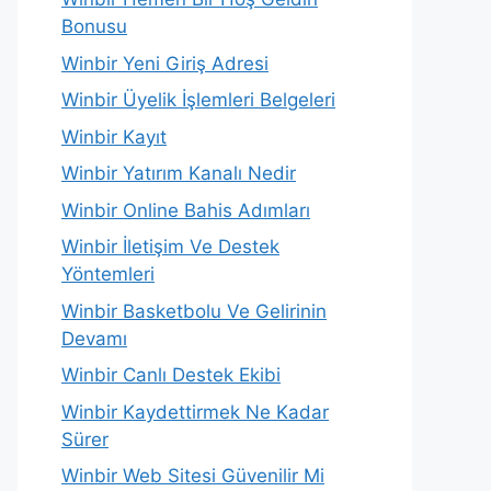
Bonusu
Winbir Yeni Giriş Adresi
Winbir Üyelik İşlemleri Belgeleri
Winbir Kayıt
Winbir Yatırım Kanalı Nedir
Winbir Online Bahis Adımları
Winbir İletişim Ve Destek
Yöntemleri
Winbir Basketbolu Ve Gelirinin
Devamı
Winbir Canlı Destek Ekibi
Winbir Kaydettirmek Ne Kadar
Sürer
Winbir Web Sitesi Güvenilir Mi