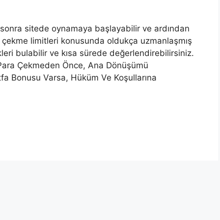
n sonra sitede oynamaya başlayabilir ve ardından
ara çekme limitleri konusunda oldukça uzmanlaşmış
eri bulabilir ve kısa sürede değerlendirebilirsiniz.
ır: Para Çekmeden Önce, Ana Dönüşümü
İtfa Bonusu Varsa, Hüküm Ve Koşullarına