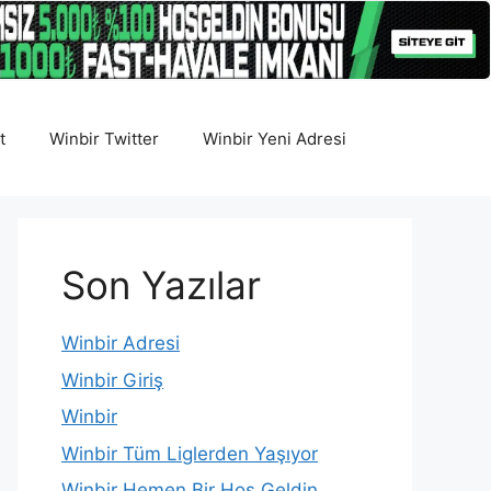
t
Winbir Twitter
Winbir Yeni Adresi
Son Yazılar
Winbir Adresi
Winbir Giriş
Winbir
Winbir Tüm Liglerden Yaşıyor
Winbir Hemen Bir Hoş Geldin