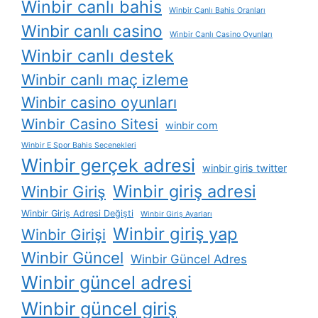
Winbir canlı bahis
Winbir Canlı Bahis Oranları
Winbir canlı casino
Winbir Canlı Casino Oyunları
Winbir canlı destek
Winbir canlı maç izleme
Winbir casino oyunları
Winbir Casino Sitesi
winbir com
Winbir E Spor Bahis Seçenekleri
Winbir gerçek adresi
winbir giris twitter
Winbir giriş adresi
Winbir Giriş
Winbir Giriş Adresi Değişti
Winbir Giriş Ayarları
Winbir giriş yap
Winbir Girişi
Winbir Güncel
Winbir Güncel Adres
Winbir güncel adresi
Winbir güncel giriş