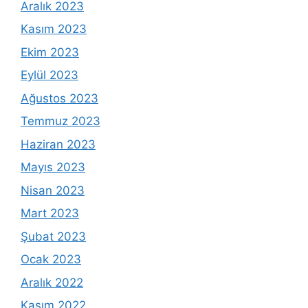
Aralık 2023
Kasım 2023
Ekim 2023
Eylül 2023
Ağustos 2023
Temmuz 2023
Haziran 2023
Mayıs 2023
Nisan 2023
Mart 2023
Şubat 2023
Ocak 2023
Aralık 2022
Kasım 2022