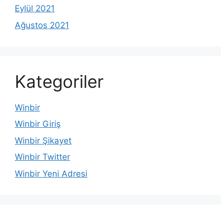
Eylül 2021
Ağustos 2021
Kategoriler
Winbir
Winbir Giriş
Winbir Şikayet
Winbir Twitter
Winbir Yeni Adresi