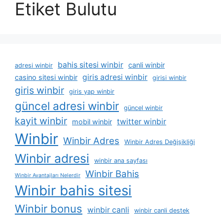
Etiket Bulutu
bahis sitesi winbir
canli winbir
adresi winbir
giris adresi winbir
casino sitesi winbir
girisi winbir
giris winbir
giris yap winbir
güncel adresi winbir
güncel winbir
kayit winbir
twitter winbir
mobil winbir
Winbir
Winbir Adres
Winbir Adres Değişikliği
Winbir adresi
winbir ana sayfası
Winbir Bahis
Winbir Avantajları Nelerdir
Winbir bahis sitesi
Winbir bonus
winbir canli
winbir canli destek