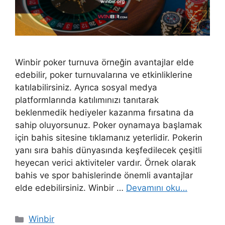
Winbir poker turnuva örneğin avantajlar elde
edebilir, poker turnuvalarına ve etkinliklerine
katılabilirsiniz. Ayrıca sosyal medya
platformlarında katılımınızı tanıtarak
beklenmedik hediyeler kazanma fırsatına da
sahip oluyorsunuz. Poker oynamaya başlamak
için bahis sitesine tıklamanız yeterlidir. Pokerin
yanı sıra bahis dünyasında keşfedilecek çeşitli
heyecan verici aktiviteler vardır. Örnek olarak
bahis ve spor bahislerinde önemli avantajlar
elde edebilirsiniz. Winbir …
Devamını oku…
Kategoriler
Winbir