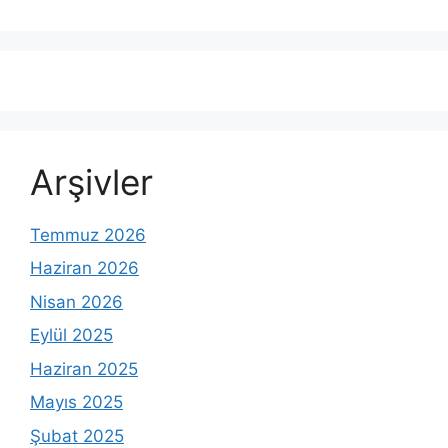
Arşivler
Temmuz 2026
Haziran 2026
Nisan 2026
Eylül 2025
Haziran 2025
Mayıs 2025
Şubat 2025