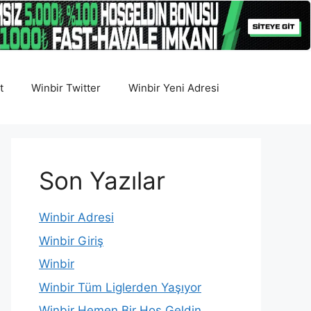
t
Winbir Twitter
Winbir Yeni Adresi
Son Yazılar
Winbir Adresi
Winbir Giriş
Winbir
Winbir Tüm Liglerden Yaşıyor
Winbir Hemen Bir Hoş Geldin