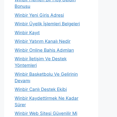
Bonusu
Winbir Yeni Giriş Adresi
Winbir Üyelik İşlemleri Belgeleri
Winbir Kayıt
Winbir Yatırım Kanalı Nedir
Winbir Online Bahis Adımları
Winbir İletişim Ve Destek
Yöntemleri
Winbir Basketbolu Ve Gelirinin
Devamı
Winbir Canlı Destek Ekibi
Winbir Kaydettirmek Ne Kadar
Sürer
Winbir Web Sitesi Güvenilir Mi