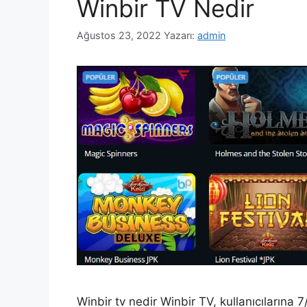
Winbir TV Nedir
Ağustos 23, 2022
Yazarı:
admin
Winbir tv nedir Winbir TV, kullanıcılarına 