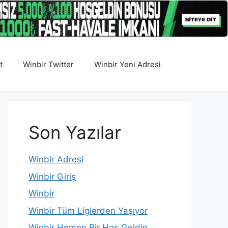
t
Winbir Twitter
Winbir Yeni Adresi
Son Yazılar
Winbir Adresi
Winbir Giriş
Winbir
Winbir Tüm Liglerden Yaşıyor
Winbir Hemen Bir Hoş Geldin