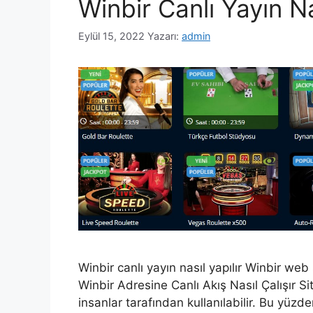
Winbir Canlı Yayın Na
Eylül 15, 2022
Yazarı:
admin
Winbir canlı yayın nasıl yapılır Winbir web
Winbir Adresine Canlı Akış Nasıl Çalışır S
insanlar tarafından kullanılabilir. Bu yüzde