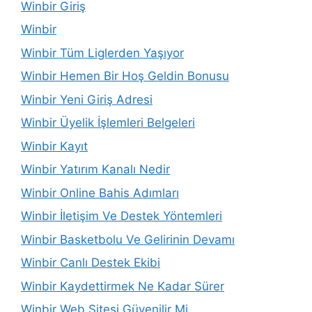
Winbir Giriş
Winbir
Winbir Tüm Liglerden Yaşıyor
Winbir Hemen Bir Hoş Geldin Bonusu
Winbir Yeni Giriş Adresi
Winbir Üyelik İşlemleri Belgeleri
Winbir Kayıt
Winbir Yatırım Kanalı Nedir
Winbir Online Bahis Adımları
Winbir İletişim Ve Destek Yöntemleri
Winbir Basketbolu Ve Gelirinin Devamı
Winbir Canlı Destek Ekibi
Winbir Kaydettirmek Ne Kadar Sürer
Winbir Web Sitesi Güvenilir Mi