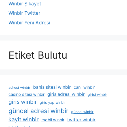
Winbir Şikayet
Winbir Twitter
Winbir Yeni Adresi
Etiket Bulutu
bahis sitesi winbir
canli winbir
adresi winbir
giris adresi winbir
casino sitesi winbir
girisi winbir
giris winbir
giris yap winbir
güncel adresi winbir
güncel winbir
kayit winbir
twitter winbir
mobil winbir