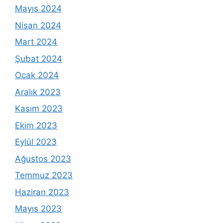
Mayıs 2024
Nisan 2024
Mart 2024
Şubat 2024
Ocak 2024
Aralık 2023
Kasım 2023
Ekim 2023
Eylül 2023
Ağustos 2023
Temmuz 2023
Haziran 2023
Mayıs 2023