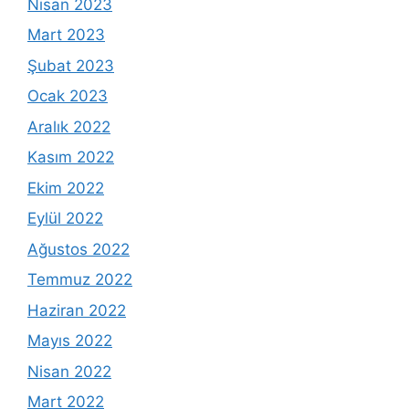
Nisan 2023
Mart 2023
Şubat 2023
Ocak 2023
Aralık 2022
Kasım 2022
Ekim 2022
Eylül 2022
Ağustos 2022
Temmuz 2022
Haziran 2022
Mayıs 2022
Nisan 2022
Mart 2022