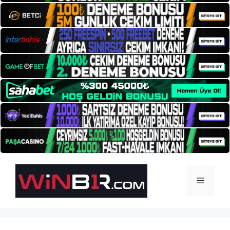
İçeriğe
atla
Menü