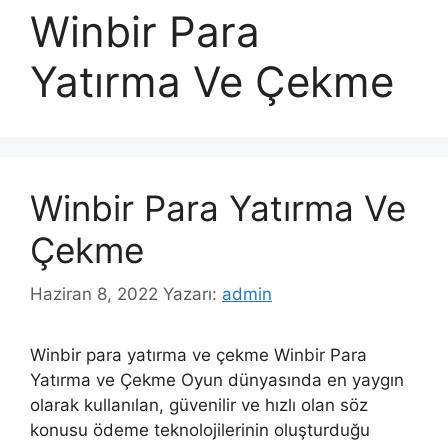
Winbir Para
Yatırma Ve Çekme
Winbir Para Yatırma Ve
Çekme
Haziran 8, 2022
Yazarı:
admin
Winbir para yatırma ve çekme Winbir Para
Yatırma ve Çekme Oyun dünyasında en yaygın
olarak kullanılan, güvenilir ve hızlı olan söz
konusu ödeme teknolojilerinin oluşturduğu