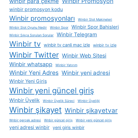
Winbir Promosyon
winbir para çekme
winbir promosyon kodu
Winbir promosyonları
Winbir Slot Makineleri
Winbir Spor Bahisleri
Winbir Slot Oyunu Nedir
Winbir Spor
Winbir Telegram
Winbir Sıkça Sorulan Sorular
Winbir tv
winbir tv canli maç izle
winbir tv izle
Winbir Twitter
Winbir Web Sitesi
Winbir whatsapp
Winbir Yatırım
Winbir Yeni Adres
Winbir yeni adresi
Winbir Yeni Giriş
Winbir yeni güncel giriş
Winbir Üyelik
Winbir Üyelik Süreci
Winbir Üyeliği
Winbir şikayet
Winbir şikayetvar
Wnbir gerçek adresi
Wnbir güncel giriş
Wnbir yeni güncel giriş
yeni adresi winbir
yeni giris winbir