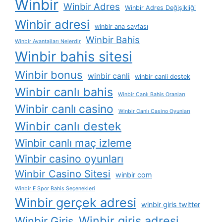
Winbir
Winbir Adres
Winbir Adres Değişikliği
Winbir adresi
winbir ana sayfası
Winbir Bahis
Winbir Avantajları Nelerdir
Winbir bahis sitesi
Winbir bonus
winbir canli
winbir canli destek
Winbir canlı bahis
Winbir Canlı Bahis Oranları
Winbir canlı casino
Winbir Canlı Casino Oyunları
Winbir canlı destek
Winbir canlı maç izleme
Winbir casino oyunları
Winbir Casino Sitesi
winbir com
Winbir E Spor Bahis Seçenekleri
Winbir gerçek adresi
winbir giris twitter
Winbir giriş adresi
Winbir Giriş