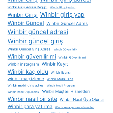
Winbir Giriş Adresi Değişti
Winbir Giriş Ayarları
Winbir giriş yap
Winbir Girişi
Winbir Güncel
Winbir Güncel Adres
Winbir güncel adresi
Winbir güncel giriş
Winbir Güncel Giriş Adresi
Winbir Güvenilirlik
Winbir güvenilir mi
Winbir Güvenlir mi
Winbir Kayıt
winbir instagram
Winbir kaç oldu
Winbir lisansı
winbir maç izleme
Winbir Mobil Giriş
Winbir mobil giriş adresi
Winbir Mobil Programı
Winbir Müşteri Hizmetleri
Winbir Mobil Uygulaması
Winbir nasıl bir site
Winbir Nasıl Üye Olunur
Winbir para yatırma
Winbir para yatırma yöntemleri