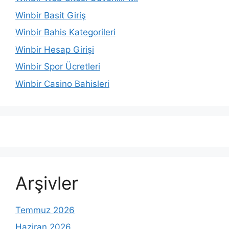
Winbir Basit Giriş
Winbir Bahis Kategorileri
Winbir Hesap Girişi
Winbir Spor Ücretleri
Winbir Casino Bahisleri
Arşivler
Temmuz 2026
Haziran 2026