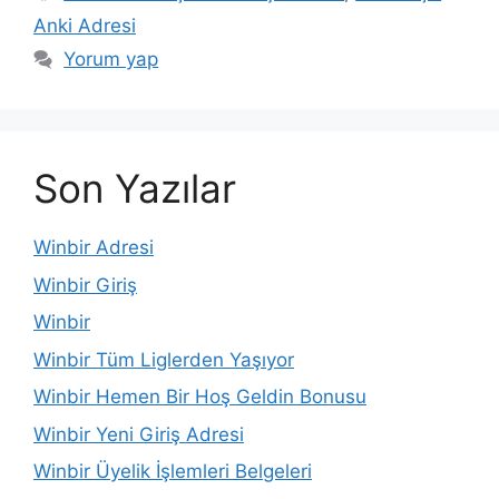
Anki Adresi
Yorum yap
Son Yazılar
Winbir Adresi
Winbir Giriş
Winbir
Winbir Tüm Liglerden Yaşıyor
Winbir Hemen Bir Hoş Geldin Bonusu
Winbir Yeni Giriş Adresi
Winbir Üyelik İşlemleri Belgeleri