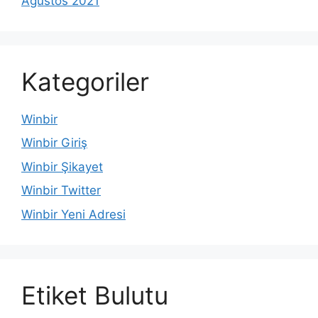
Ağustos 2021
Kategoriler
Winbir
Winbir Giriş
Winbir Şikayet
Winbir Twitter
Winbir Yeni Adresi
Etiket Bulutu