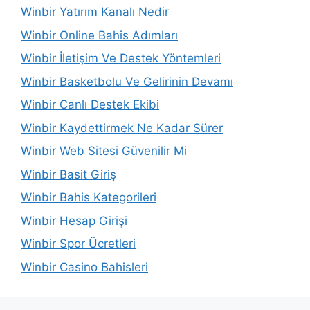
Winbir Yatırım Kanalı Nedir
Winbir Online Bahis Adımları
Winbir İletişim Ve Destek Yöntemleri
Winbir Basketbolu Ve Gelirinin Devamı
Winbir Canlı Destek Ekibi
Winbir Kaydettirmek Ne Kadar Sürer
Winbir Web Sitesi Güvenilir Mi
Winbir Basit Giriş
Winbir Bahis Kategorileri
Winbir Hesap Girişi
Winbir Spor Ücretleri
Winbir Casino Bahisleri