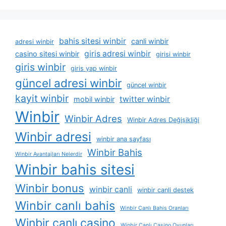
bahis sitesi winbir
canli winbir
adresi winbir
giris adresi winbir
casino sitesi winbir
girisi winbir
giris winbir
giris yap winbir
güncel adresi winbir
güncel winbir
kayit winbir
twitter winbir
mobil winbir
Winbir
Winbir Adres
Winbir Adres Değişikliği
Winbir adresi
winbir ana sayfası
Winbir Bahis
Winbir Avantajları Nelerdir
Winbir bahis sitesi
Winbir bonus
winbir canli
winbir canli destek
Winbir canlı bahis
Winbir Canlı Bahis Oranları
Winbir canlı casino
Winbir Canlı Casino Oyunları