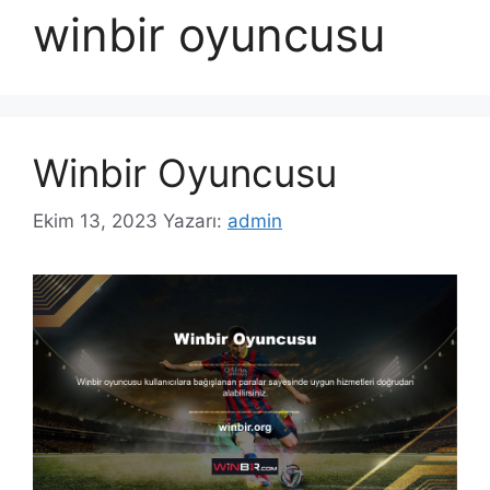
winbir oyuncusu
Winbir Oyuncusu
Ekim 13, 2023
Yazarı:
admin