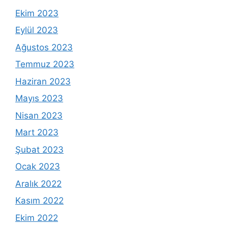
Ekim 2023
Eylül 2023
Ağustos 2023
Temmuz 2023
Haziran 2023
Mayıs 2023
Nisan 2023
Mart 2023
Şubat 2023
Ocak 2023
Aralık 2022
Kasım 2022
Ekim 2022