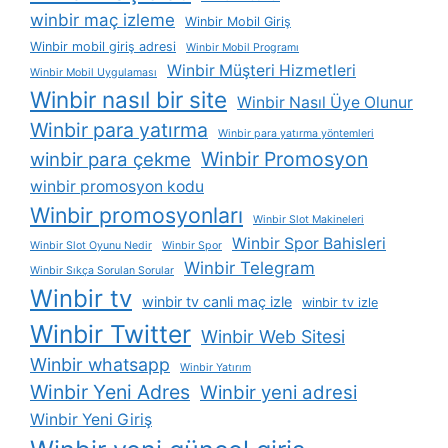
winbir maç izleme
Winbir Mobil Giriş
Winbir mobil giriş adresi
Winbir Mobil Programı
Winbir Müşteri Hizmetleri
Winbir Mobil Uygulaması
Winbir nasıl bir site
Winbir Nasıl Üye Olunur
Winbir para yatırma
Winbir para yatırma yöntemleri
Winbir Promosyon
winbir para çekme
winbir promosyon kodu
Winbir promosyonları
Winbir Slot Makineleri
Winbir Spor Bahisleri
Winbir Slot Oyunu Nedir
Winbir Spor
Winbir Telegram
Winbir Sıkça Sorulan Sorular
Winbir tv
winbir tv canli maç izle
winbir tv izle
Winbir Twitter
Winbir Web Sitesi
Winbir whatsapp
Winbir Yatırım
Winbir Yeni Adres
Winbir yeni adresi
Winbir Yeni Giriş