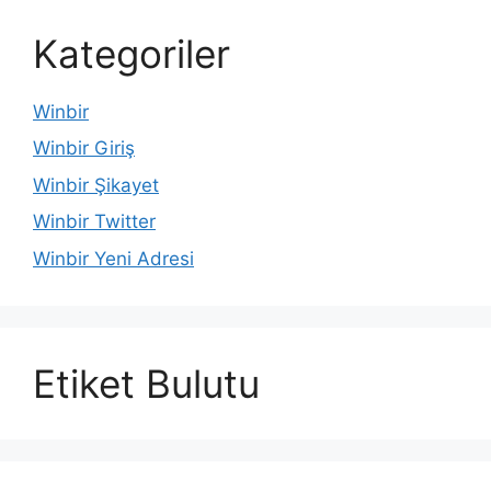
Kategoriler
Winbir
Winbir Giriş
Winbir Şikayet
Winbir Twitter
Winbir Yeni Adresi
Etiket Bulutu