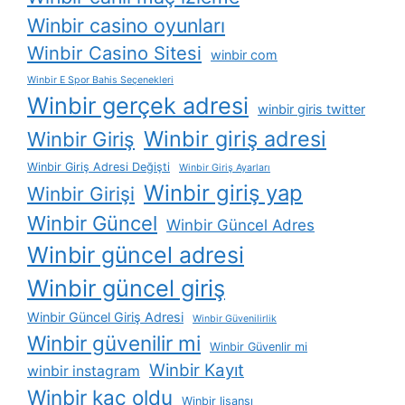
Winbir casino oyunları
Winbir Casino Sitesi
winbir com
Winbir E Spor Bahis Seçenekleri
Winbir gerçek adresi
winbir giris twitter
Winbir giriş adresi
Winbir Giriş
Winbir Giriş Adresi Değişti
Winbir Giriş Ayarları
Winbir giriş yap
Winbir Girişi
Winbir Güncel
Winbir Güncel Adres
Winbir güncel adresi
Winbir güncel giriş
Winbir Güncel Giriş Adresi
Winbir Güvenilirlik
Winbir güvenilir mi
Winbir Güvenlir mi
Winbir Kayıt
winbir instagram
Winbir kaç oldu
Winbir lisansı