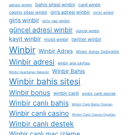
bahis sitesi winbir
canli winbir
adresi winbir
giris adresi winbir
casino sitesi winbir
girisi winbir
giris winbir
giris yap winbir
güncel adresi winbir
güncel winbir
kayit winbir
twitter winbir
mobil winbir
Winbir
Winbir Adres
Winbir Adres Değişikliği
Winbir adresi
winbir ana sayfası
Winbir Bahis
Winbir Avantajları Nelerdir
Winbir bahis sitesi
Winbir bonus
winbir canli
winbir canli destek
Winbir canlı bahis
Winbir Canlı Bahis Oranları
Winbir canlı casino
Winbir Canlı Casino Oyunları
Winbir canlı destek
Winbir canlı maç izleme