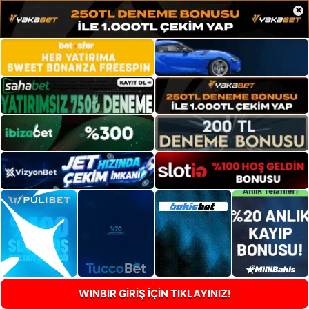
×
WINBIR GİRİŞ İÇİN TIKLAYINIZ!