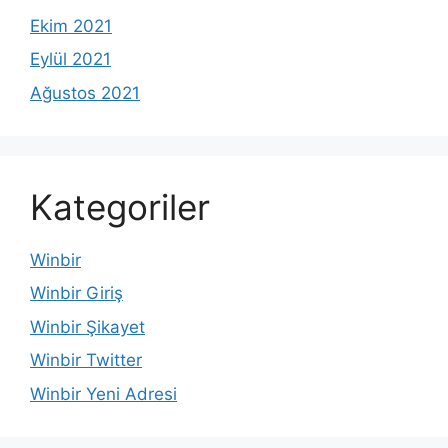
Ekim 2021
Eylül 2021
Ağustos 2021
Kategoriler
Winbir
Winbir Giriş
Winbir Şikayet
Winbir Twitter
Winbir Yeni Adresi