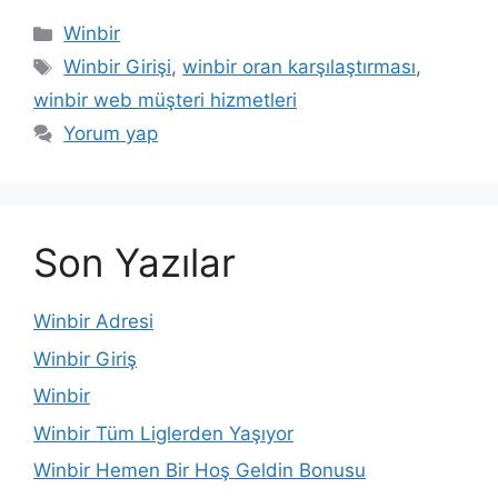
Kategoriler
Winbir
Etiketler
Winbir Girişi
,
winbir oran karşılaştırması
,
winbir web müşteri hizmetleri
Yorum yap
Son Yazılar
Winbir Adresi
Winbir Giriş
Winbir
Winbir Tüm Liglerden Yaşıyor
Winbir Hemen Bir Hoş Geldin Bonusu