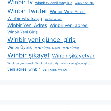
Winbir tv
winbir tv canli maç izle
winbir tv izle
Winbir Twitter
Winbir Web Sitesi
Winbir whatsapp
Winbir Yatırım
Winbir Yeni Adres
Winbir yeni adresi
Winbir Yeni Giriş
Winbir yeni güncel giriş
Winbir Üyelik
Winbir Üyelik Süreci
Winbir Üyeliği
Winbir şikayet
Winbir şikayetvar
Wnbir gerçek adresi
Wnbir güncel giriş
Wnbir yeni güncel giriş
yeni adresi winbir
yeni giris winbir