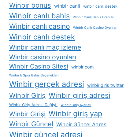
Winbir bonus
winbir canli
winbir canli destek
Winbir canlı bahis
Winbir Canlı Bahis Oranları
Winbir canlı casino
Winbir Canlı Casino Oyunları
Winbir canlı destek
Winbir canlı maç izleme
Winbir casino oyunları
Winbir Casino Sitesi
winbir com
Winbir E Spor Bahis Seçenekleri
Winbir gerçek adresi
winbir giris twitter
Winbir giriş adresi
Winbir Giriş
Winbir Giriş Adresi Değişti
Winbir Giriş Ayarları
Winbir giriş yap
Winbir Girişi
Winbir Güncel
Winbir Güncel Adres
Winbir güncel adresi