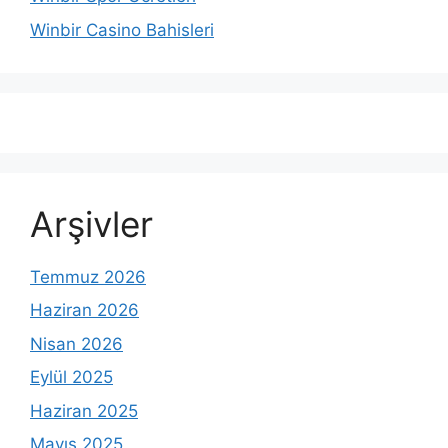
Winbir Casino Bahisleri
Arşivler
Temmuz 2026
Haziran 2026
Nisan 2026
Eylül 2025
Haziran 2025
Mayıs 2025