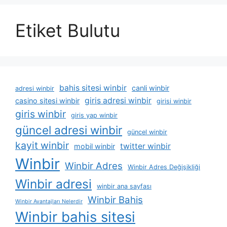
Etiket Bulutu
bahis sitesi winbir
canli winbir
adresi winbir
giris adresi winbir
casino sitesi winbir
girisi winbir
giris winbir
giris yap winbir
güncel adresi winbir
güncel winbir
kayit winbir
twitter winbir
mobil winbir
Winbir
Winbir Adres
Winbir Adres Değişikliği
Winbir adresi
winbir ana sayfası
Winbir Bahis
Winbir Avantajları Nelerdir
Winbir bahis sitesi