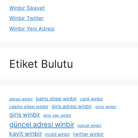
Winbir Şikayet
Winbir Twitter
Winbir Yeni Adresi
Etiket Bulutu
bahis sitesi winbir
canli winbir
adresi winbir
giris adresi winbir
casino sitesi winbir
girisi winbir
giris winbir
giris yap winbir
güncel adresi winbir
güncel winbir
kayit winbir
twitter winbir
mobil winbir