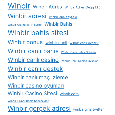
Winbir
Winbir Adres
Winbir Adres Değişikliği
Winbir adresi
winbir ana sayfası
Winbir Bahis
Winbir Avantajları Nelerdir
Winbir bahis sitesi
Winbir bonus
winbir canli
winbir canli destek
Winbir canlı bahis
Winbir Canlı Bahis Oranları
Winbir canlı casino
Winbir Canlı Casino Oyunları
Winbir canlı destek
Winbir canlı maç izleme
Winbir casino oyunları
Winbir Casino Sitesi
winbir com
Winbir E Spor Bahis Seçenekleri
Winbir gerçek adresi
winbir giris twitter