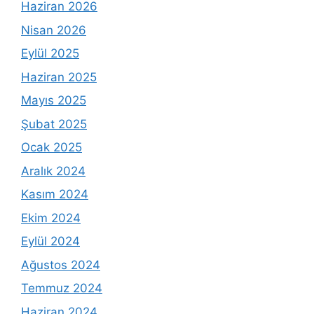
Haziran 2026
Nisan 2026
Eylül 2025
Haziran 2025
Mayıs 2025
Şubat 2025
Ocak 2025
Aralık 2024
Kasım 2024
Ekim 2024
Eylül 2024
Ağustos 2024
Temmuz 2024
Haziran 2024