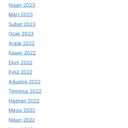
Nisan 2023
Mart 2023
Şubat 2023
Ocak 2023
Aralık 2022
Kasım 2022
Ekim 2022
Eylül 2022
Ağustos 2022
Temmuz 2022
Haziran 2022
Mayıs 2022
Nisan 2022