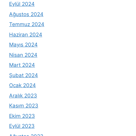
Eylül 2024
Ağustos 2024
Temmuz 2024
Haziran 2024
Mayıs 2024
Nisan 2024
Mart 2024
Şubat 2024
Ocak 2024
Aralık 2023
Kasım 2023
Ekim 2023
Eylül 2023