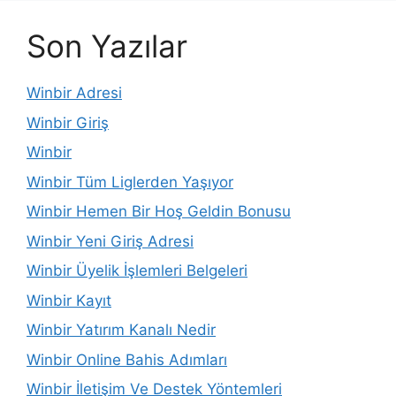
Son Yazılar
Winbir Adresi
Winbir Giriş
Winbir
Winbir Tüm Liglerden Yaşıyor
Winbir Hemen Bir Hoş Geldin Bonusu
Winbir Yeni Giriş Adresi
Winbir Üyelik İşlemleri Belgeleri
Winbir Kayıt
Winbir Yatırım Kanalı Nedir
Winbir Online Bahis Adımları
Winbir İletişim Ve Destek Yöntemleri