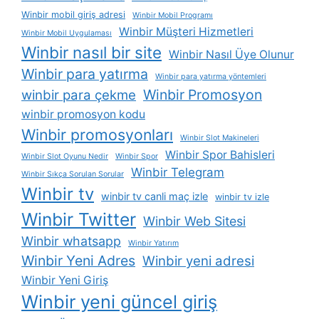
Winbir mobil giriş adresi
Winbir Mobil Programı
Winbir Müşteri Hizmetleri
Winbir Mobil Uygulaması
Winbir nasıl bir site
Winbir Nasıl Üye Olunur
Winbir para yatırma
Winbir para yatırma yöntemleri
Winbir Promosyon
winbir para çekme
winbir promosyon kodu
Winbir promosyonları
Winbir Slot Makineleri
Winbir Spor Bahisleri
Winbir Slot Oyunu Nedir
Winbir Spor
Winbir Telegram
Winbir Sıkça Sorulan Sorular
Winbir tv
winbir tv canli maç izle
winbir tv izle
Winbir Twitter
Winbir Web Sitesi
Winbir whatsapp
Winbir Yatırım
Winbir Yeni Adres
Winbir yeni adresi
Winbir Yeni Giriş
Winbir yeni güncel giriş