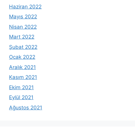
Haziran 2022
Mayıs 2022
Nisan 2022
Mart 2022
Şubat 2022
Ocak 2022
Aralık 2021
Kasım 2021
Ekim 2021
Eylül 2021
Ağustos 2021