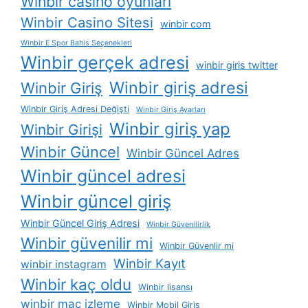
Winbir casino oyunları
Winbir Casino Sitesi
winbir com
Winbir E Spor Bahis Seçenekleri
Winbir gerçek adresi
winbir giris twitter
Winbir giriş adresi
Winbir Giriş
Winbir Giriş Adresi Değişti
Winbir Giriş Ayarları
Winbir giriş yap
Winbir Girişi
Winbir Güncel
Winbir Güncel Adres
Winbir güncel adresi
Winbir güncel giriş
Winbir Güncel Giriş Adresi
Winbir Güvenilirlik
Winbir güvenilir mi
Winbir Güvenlir mi
Winbir Kayıt
winbir instagram
Winbir kaç oldu
Winbir lisansı
winbir maç izleme
Winbir Mobil Giriş