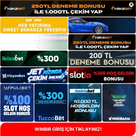
×
WINBIR GİRİŞ İÇİN TIKLAYINIZ!