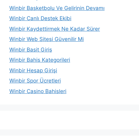
Winbir Basketbolu Ve Gelirinin Devamı
Winbir Canlı Destek Ekibi
Winbir Kaydettirmek Ne Kadar Sürer
Winbir Web Sitesi Güvenilir Mi
Winbir Basit Giriş
Winbir Bahis Kategorileri
Winbir Hesap Girişi
Winbir Spor Ücretleri
Winbir Casino Bahisleri