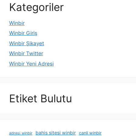
Kategoriler
Winbir
Winbir Giriş
Winbir Şikayet
Winbir Twitter
Winbir Yeni Adresi
Etiket Bulutu
bahis sitesi winbir
canli winbir
adresi winbir