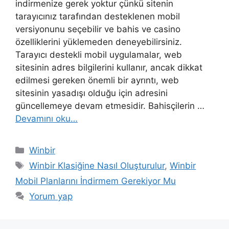
indirmenize gerek yoktur çünkü sitenin
tarayıcınız tarafından desteklenen mobil
versiyonunu seçebilir ve bahis ve casino
özelliklerini yüklemeden deneyebilirsiniz.
Tarayıcı destekli mobil uygulamalar, web
sitesinin adres bilgilerini kullanır, ancak dikkat
edilmesi gereken önemli bir ayrıntı, web
sitesinin yasadışı olduğu için adresini
güncellemeye devam etmesidir. Bahisçilerin …
Devamını oku…
Kategoriler
Winbir
Etiketler
Winbir Klasiğine Nasıl Oluşturulur
,
Winbir
Mobil Planlarını İndirmem Gerekiyor Mu
Yorum yap