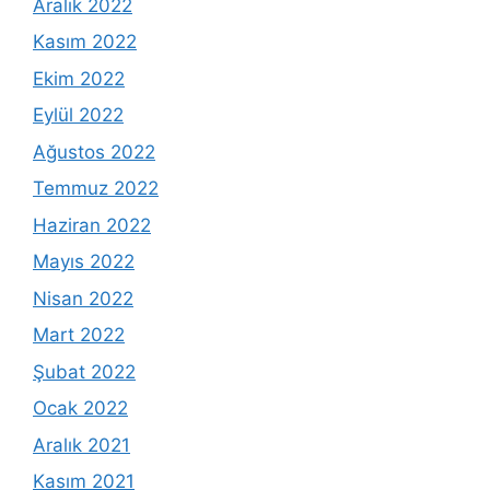
Aralık 2022
Kasım 2022
Ekim 2022
Eylül 2022
Ağustos 2022
Temmuz 2022
Haziran 2022
Mayıs 2022
Nisan 2022
Mart 2022
Şubat 2022
Ocak 2022
Aralık 2021
Kasım 2021