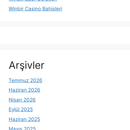
Winbir Casino Bahisleri
Arşivler
Temmuz 2026
Haziran 2026
Nisan 2026
Eylül 2025
Haziran 2025
Mayıs 2025