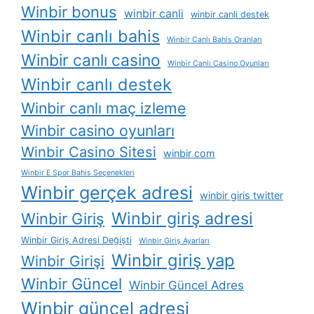
Winbir bonus
winbir canli
winbir canli destek
Winbir canlı bahis
Winbir Canlı Bahis Oranları
Winbir canlı casino
Winbir Canlı Casino Oyunları
Winbir canlı destek
Winbir canlı maç izleme
Winbir casino oyunları
Winbir Casino Sitesi
winbir com
Winbir E Spor Bahis Seçenekleri
Winbir gerçek adresi
winbir giris twitter
Winbir giriş adresi
Winbir Giriş
Winbir Giriş Adresi Değişti
Winbir Giriş Ayarları
Winbir giriş yap
Winbir Girişi
Winbir Güncel
Winbir Güncel Adres
Winbir güncel adresi