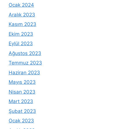
Ocak 2024
Aralık 2023
Kasım 2023
Ekim 2023
Eylül 2023
Ağustos 2023
Temmuz 2023
Haziran 2023
Mayıs 2023
Nisan 2023
Mart 2023
Şubat 2023
Ocak 2023