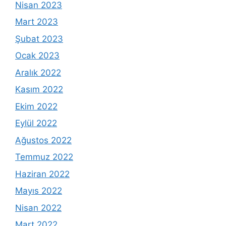
Nisan 2023
Mart 2023
Şubat 2023
Ocak 2023
Aralık 2022
Kasım 2022
Ekim 2022
Eylül 2022
Ağustos 2022
Temmuz 2022
Haziran 2022
Mayıs 2022
Nisan 2022
Mart 2022