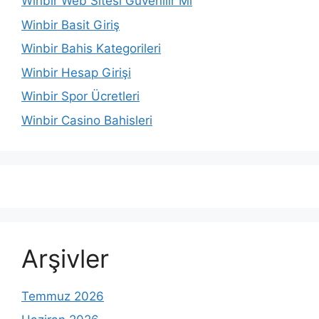
Winbir Web Sitesi Güvenilir Mi
Winbir Basit Giriş
Winbir Bahis Kategorileri
Winbir Hesap Girişi
Winbir Spor Ücretleri
Winbir Casino Bahisleri
Arşivler
Temmuz 2026