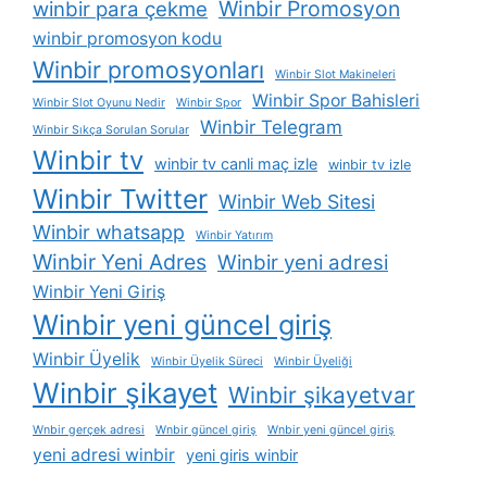
Winbir Promosyon
winbir para çekme
winbir promosyon kodu
Winbir promosyonları
Winbir Slot Makineleri
Winbir Spor Bahisleri
Winbir Slot Oyunu Nedir
Winbir Spor
Winbir Telegram
Winbir Sıkça Sorulan Sorular
Winbir tv
winbir tv canli maç izle
winbir tv izle
Winbir Twitter
Winbir Web Sitesi
Winbir whatsapp
Winbir Yatırım
Winbir Yeni Adres
Winbir yeni adresi
Winbir Yeni Giriş
Winbir yeni güncel giriş
Winbir Üyelik
Winbir Üyelik Süreci
Winbir Üyeliği
Winbir şikayet
Winbir şikayetvar
Wnbir gerçek adresi
Wnbir güncel giriş
Wnbir yeni güncel giriş
yeni adresi winbir
yeni giris winbir