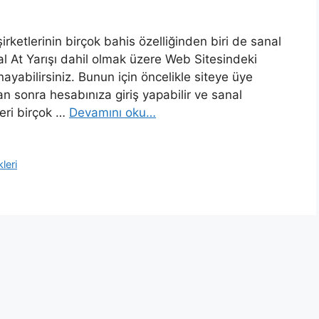
irketlerinin birçok bahis özelliğinden biri de sanal
nal At Yarışı dahil olmak üzere Web Sitesindeki
ayabilirsiniz. Bunun için öncelikle siteye üye
n sonra hesabınıza giriş yapabilir ve sanal
leri birçok …
Devamını oku…
leri