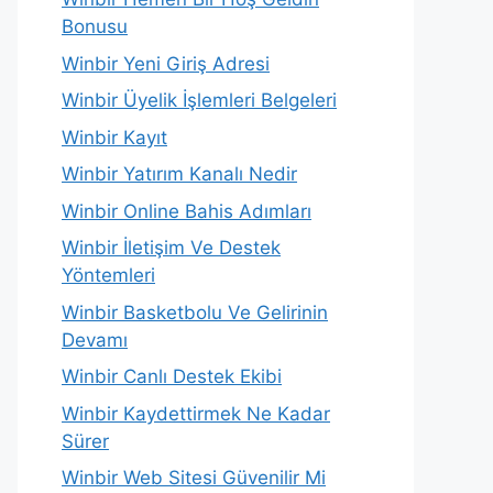
Bonusu
Winbir Yeni Giriş Adresi
Winbir Üyelik İşlemleri Belgeleri
Winbir Kayıt
Winbir Yatırım Kanalı Nedir
Winbir Online Bahis Adımları
Winbir İletişim Ve Destek
Yöntemleri
Winbir Basketbolu Ve Gelirinin
Devamı
Winbir Canlı Destek Ekibi
Winbir Kaydettirmek Ne Kadar
Sürer
Winbir Web Sitesi Güvenilir Mi