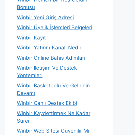
Bonusu
Winbir Yeni Giriş Adresi
Winbir Üyelik İşlemleri Belgeleri
Winbir Kayıt
Winbir Yatırım Kanalı Nedir
Winbir Online Bahis Adımları
Winbir İletişim Ve Destek
Yöntemleri
Winbir Basketbolu Ve Gelirinin
Devamı
Winbir Canlı Destek Ekibi
Winbir Kaydettirmek Ne Kadar
Sürer
Winbir Web Sitesi Güvenilir Mi