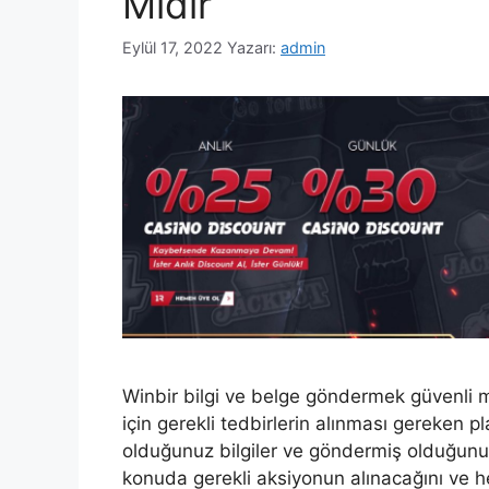
Midir
Eylül 17, 2022
Yazarı:
admin
Winbir bilgi ve belge göndermek güvenli mi
için gerekli tedbirlerin alınması gereken p
olduğunuz bilgiler ve göndermiş olduğunuz b
konuda gerekli aksiyonun alınacağını ve he