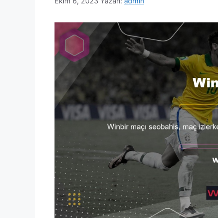
Ekim 6, 2023
Yazarı:
admin