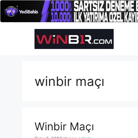
İçeriğe
atla
winbir maçı
Winbir Maçı