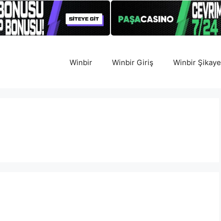
Winbir
Winbir Giriş
Winbir Şikaye