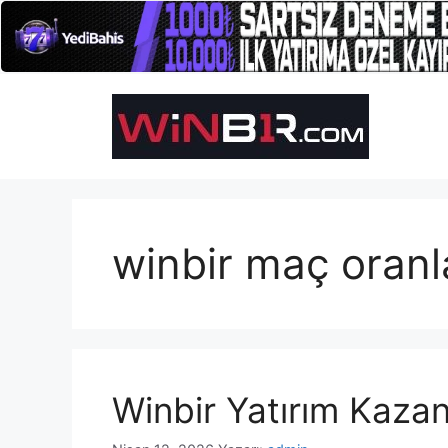
İçeriğe
atla
winbir maç oranl
Winbir Yatırım Kazan