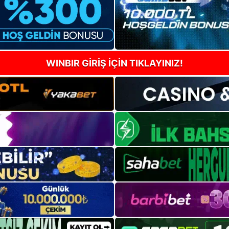
WINBIR GİRİŞ İÇİN TIKLAYINIZ!