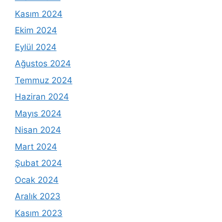
Kasım 2024
Ekim 2024
Eylül 2024
Ağustos 2024
Temmuz 2024
Haziran 2024
Mayıs 2024
Nisan 2024
Mart 2024
Şubat 2024
Ocak 2024
Aralık 2023
Kasım 2023