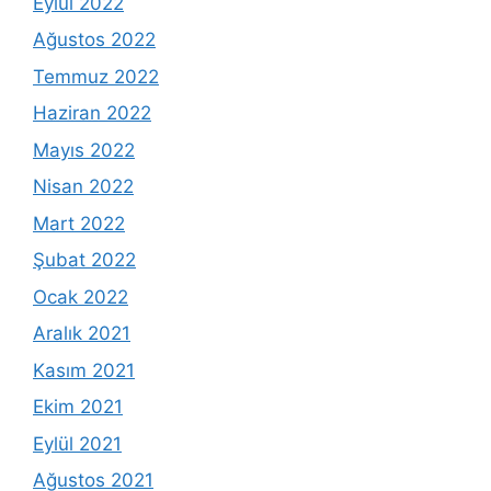
Eylül 2022
Ağustos 2022
Temmuz 2022
Haziran 2022
Mayıs 2022
Nisan 2022
Mart 2022
Şubat 2022
Ocak 2022
Aralık 2021
Kasım 2021
Ekim 2021
Eylül 2021
Ağustos 2021