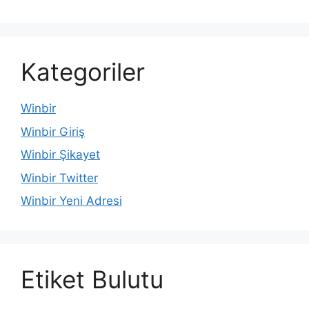
Kategoriler
Winbir
Winbir Giriş
Winbir Şikayet
Winbir Twitter
Winbir Yeni Adresi
Etiket Bulutu