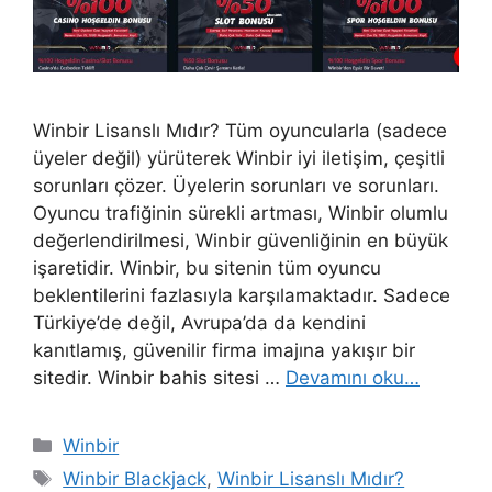
Winbir Lisanslı Mıdır? Tüm oyuncularla (sadece
üyeler değil) yürüterek Winbir iyi iletişim, çeşitli
sorunları çözer. Üyelerin sorunları ve sorunları.
Oyuncu trafiğinin sürekli artması, Winbir olumlu
değerlendirilmesi, Winbir güvenliğinin en büyük
işaretidir. Winbir, bu sitenin tüm oyuncu
beklentilerini fazlasıyla karşılamaktadır. Sadece
Türkiye’de değil, Avrupa’da da kendini
kanıtlamış, güvenilir firma imajına yakışır bir
sitedir. Winbir bahis sitesi …
Devamını oku…
Kategoriler
Winbir
Etiketler
Winbir Blackjack
,
Winbir Lisanslı Mıdır?