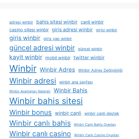
bahis sitesi winbir
canli winbir
adresi winbir
giris adresi winbir
casino sitesi winbir
girisi winbir
giris winbir
giris yap winbir
güncel adresi winbir
güncel winbir
kayit winbir
twitter winbir
mobil winbir
Winbir
Winbir Adres
Winbir Adres Değişikliği
Winbir adresi
winbir ana sayfası
Winbir Bahis
Winbir Avantajları Nelerdir
Winbir bahis sitesi
Winbir bonus
winbir canli
winbir canli destek
Winbir canlı bahis
Winbir Canlı Bahis Oranları
Winbir canlı casino
Winbir Canlı Casino Oyunları