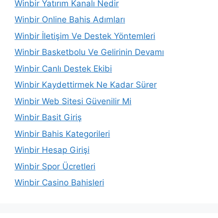
Winbir Yatırım Kanalı Nedir
Winbir Online Bahis Adımları
Winbir İletişim Ve Destek Yöntemleri
Winbir Basketbolu Ve Gelirinin Devamı
Winbir Canlı Destek Ekibi
Winbir Kaydettirmek Ne Kadar Sürer
Winbir Web Sitesi Güvenilir Mi
Winbir Basit Giriş
Winbir Bahis Kategorileri
Winbir Hesap Girişi
Winbir Spor Ücretleri
Winbir Casino Bahisleri