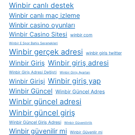
Winbir canlı destek
Winbir canlı maç izleme
Winbir casino oyunları
Winbir Casino Sitesi
winbir com
Winbir E Spor Bahis Seçenekleri
Winbir gerçek adresi
winbir giris twitter
Winbir giriş adresi
Winbir Giriş
Winbir Giriş Adresi Değişti
Winbir Giriş Ayarları
Winbir giriş yap
Winbir Girişi
Winbir Güncel
Winbir Güncel Adres
Winbir güncel adresi
Winbir güncel giriş
Winbir Güncel Giriş Adresi
Winbir Güvenilirlik
Winbir güvenilir mi
Winbir Güvenlir mi