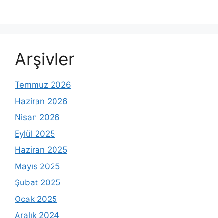
Arşivler
Temmuz 2026
Haziran 2026
Nisan 2026
Eylül 2025
Haziran 2025
Mayıs 2025
Şubat 2025
Ocak 2025
Aralık 2024