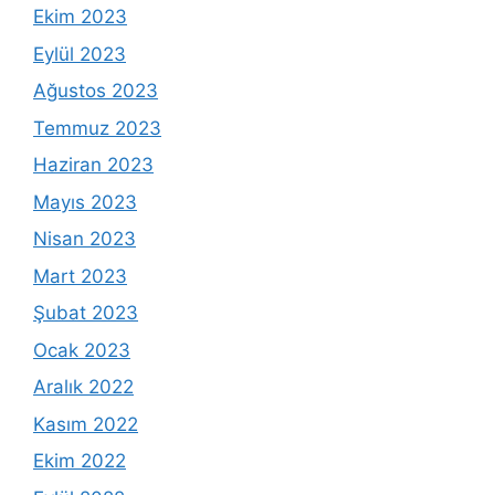
Ekim 2023
Eylül 2023
Ağustos 2023
Temmuz 2023
Haziran 2023
Mayıs 2023
Nisan 2023
Mart 2023
Şubat 2023
Ocak 2023
Aralık 2022
Kasım 2022
Ekim 2022