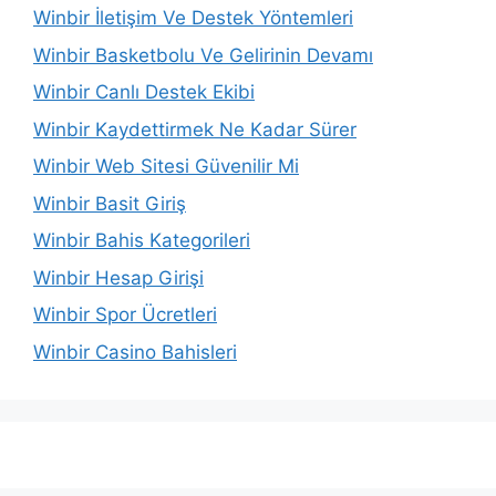
Winbir İletişim Ve Destek Yöntemleri
Winbir Basketbolu Ve Gelirinin Devamı
Winbir Canlı Destek Ekibi
Winbir Kaydettirmek Ne Kadar Sürer
Winbir Web Sitesi Güvenilir Mi
Winbir Basit Giriş
Winbir Bahis Kategorileri
Winbir Hesap Girişi
Winbir Spor Ücretleri
Winbir Casino Bahisleri