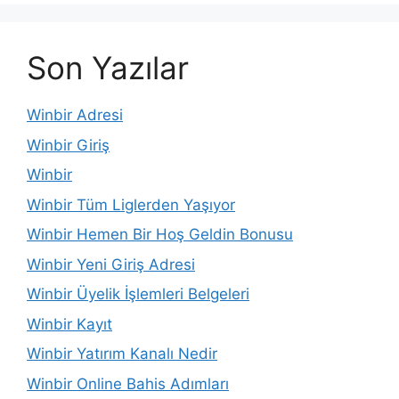
Son Yazılar
Winbir Adresi
Winbir Giriş
Winbir
Winbir Tüm Liglerden Yaşıyor
Winbir Hemen Bir Hoş Geldin Bonusu
Winbir Yeni Giriş Adresi
Winbir Üyelik İşlemleri Belgeleri
Winbir Kayıt
Winbir Yatırım Kanalı Nedir
Winbir Online Bahis Adımları