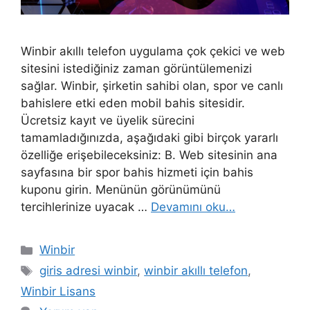
Winbir akıllı telefon uygulama çok çekici ve web
sitesini istediğiniz zaman görüntülemenizi
sağlar. Winbir, şirketin sahibi olan, spor ve canlı
bahislere etki eden mobil bahis sitesidir.
Ücretsiz kayıt ve üyelik sürecini
tamamladığınızda, aşağıdaki gibi birçok yararlı
özelliğe erişebileceksiniz: B. Web sitesinin ana
sayfasına bir spor bahis hizmeti için bahis
kuponu girin. Menünün görünümünü
tercihlerinize uyacak …
Devamını oku…
Kategoriler
Winbir
Etiketler
giris adresi winbir
,
winbir akıllı telefon
,
Winbir Lisans