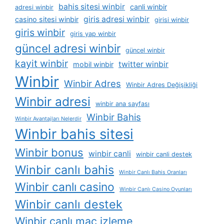
bahis sitesi winbir
canli winbir
adresi winbir
giris adresi winbir
casino sitesi winbir
girisi winbir
giris winbir
giris yap winbir
güncel adresi winbir
güncel winbir
kayit winbir
twitter winbir
mobil winbir
Winbir
Winbir Adres
Winbir Adres Değişikliği
Winbir adresi
winbir ana sayfası
Winbir Bahis
Winbir Avantajları Nelerdir
Winbir bahis sitesi
Winbir bonus
winbir canli
winbir canli destek
Winbir canlı bahis
Winbir Canlı Bahis Oranları
Winbir canlı casino
Winbir Canlı Casino Oyunları
Winbir canlı destek
Winbir canlı maç izleme