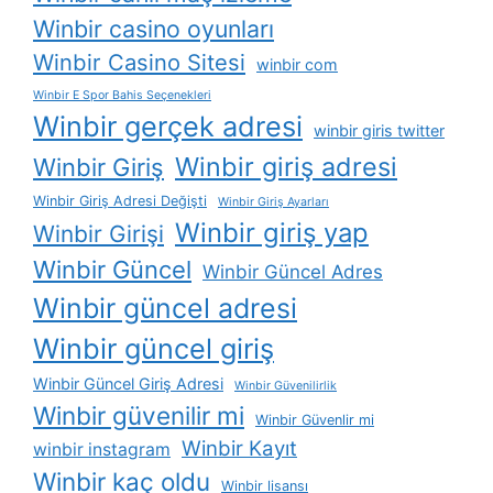
Winbir casino oyunları
Winbir Casino Sitesi
winbir com
Winbir E Spor Bahis Seçenekleri
Winbir gerçek adresi
winbir giris twitter
Winbir giriş adresi
Winbir Giriş
Winbir Giriş Adresi Değişti
Winbir Giriş Ayarları
Winbir giriş yap
Winbir Girişi
Winbir Güncel
Winbir Güncel Adres
Winbir güncel adresi
Winbir güncel giriş
Winbir Güncel Giriş Adresi
Winbir Güvenilirlik
Winbir güvenilir mi
Winbir Güvenlir mi
Winbir Kayıt
winbir instagram
Winbir kaç oldu
Winbir lisansı