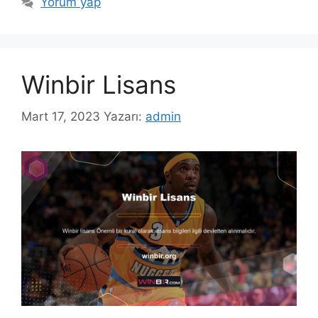
Yorum yap
Winbir Lisans
Mart 17, 2023
Yazarı:
admin