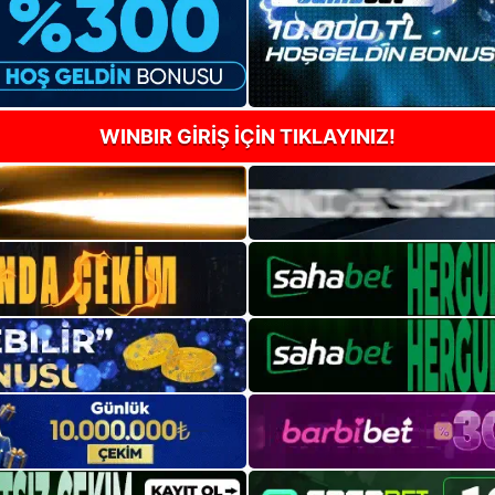
WINBIR GİRİŞ İÇİN TIKLAYINIZ!