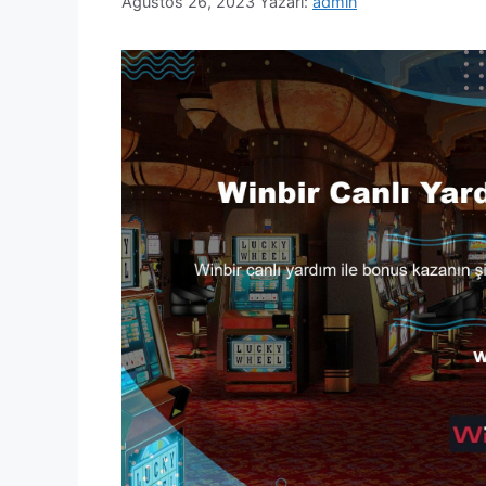
Ağustos 26, 2023
Yazarı:
admin