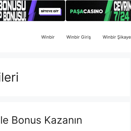
Winbir
Winbir Giriş
Winbir Şikaye
leri
İle Bonus Kazanın