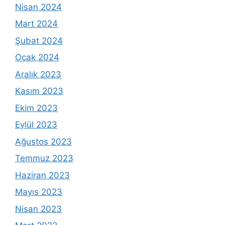
Nisan 2024
Mart 2024
Şubat 2024
Ocak 2024
Aralık 2023
Kasım 2023
Ekim 2023
Eylül 2023
Ağustos 2023
Temmuz 2023
Haziran 2023
Mayıs 2023
Nisan 2023