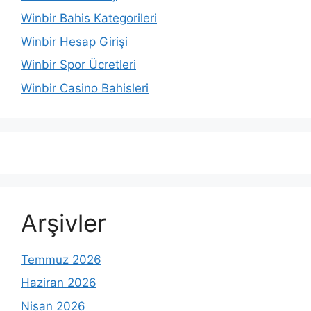
Winbir Bahis Kategorileri
Winbir Hesap Girişi
Winbir Spor Ücretleri
Winbir Casino Bahisleri
Arşivler
Temmuz 2026
Haziran 2026
Nisan 2026