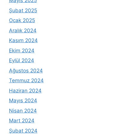
Mayıs 2025
Şubat 2025
Ocak 2025
Aralık 2024
Kasım 2024
Ekim 2024
Eylül 2024
Ağustos 2024
Temmuz 2024
Haziran 2024
Mayıs 2024
Nisan 2024
Mart 2024
Şubat 2024