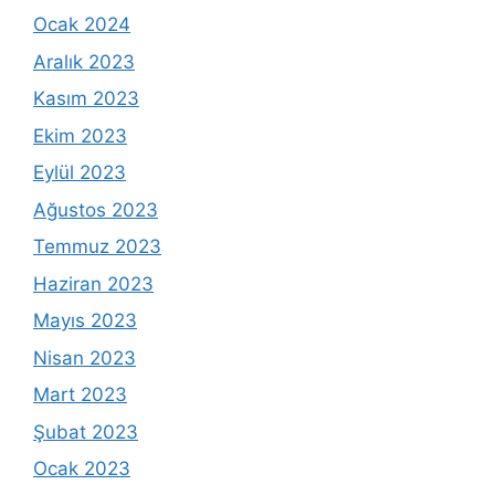
Ocak 2024
Aralık 2023
Kasım 2023
Ekim 2023
Eylül 2023
Ağustos 2023
Temmuz 2023
Haziran 2023
Mayıs 2023
Nisan 2023
Mart 2023
Şubat 2023
Ocak 2023