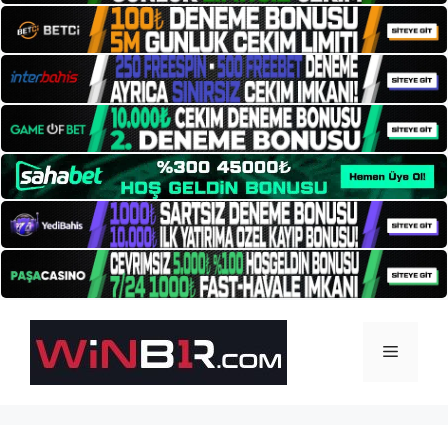
İçeriğe
atla
Menü