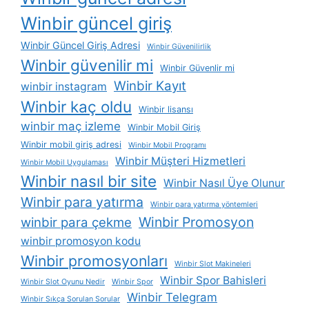
Winbir güncel giriş
Winbir Güncel Giriş Adresi
Winbir Güvenilirlik
Winbir güvenilir mi
Winbir Güvenlir mi
Winbir Kayıt
winbir instagram
Winbir kaç oldu
Winbir lisansı
winbir maç izleme
Winbir Mobil Giriş
Winbir mobil giriş adresi
Winbir Mobil Programı
Winbir Müşteri Hizmetleri
Winbir Mobil Uygulaması
Winbir nasıl bir site
Winbir Nasıl Üye Olunur
Winbir para yatırma
Winbir para yatırma yöntemleri
Winbir Promosyon
winbir para çekme
winbir promosyon kodu
Winbir promosyonları
Winbir Slot Makineleri
Winbir Spor Bahisleri
Winbir Slot Oyunu Nedir
Winbir Spor
Winbir Telegram
Winbir Sıkça Sorulan Sorular