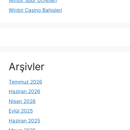
Winbir Spor Ücretleri
Winbir Casino Bahisleri
Arşivler
Temmuz 2026
Haziran 2026
Nisan 2026
Eylül 2025
Haziran 2025