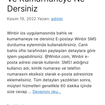
Dersiniz
Kasım 19, 2022
Yazarı:
admin
Winbir ios uygulamasında bahis ve
kumarhaneye ne dersiniz E-postayı Winbir SMS
durdurma eyleminde kullanabilirsiniz. Canlı
bahis ofisi tarafından paylaşılan detaylara göre
işlem yapabilirsiniz. @Winbir.com, Winbir e-
posta adresi olarak kullanılır. SMS’i aldığınız
kullanıcı adı, kimlik numarası ve telefon
numarasını eksiksiz olarak e-posta adresinize
eklemelisiniz. Tüm detayları yazdıktan sonra,
müşteri hizmetleri genellikle 60 dakika içinde
size cevap …
Devamını oku…