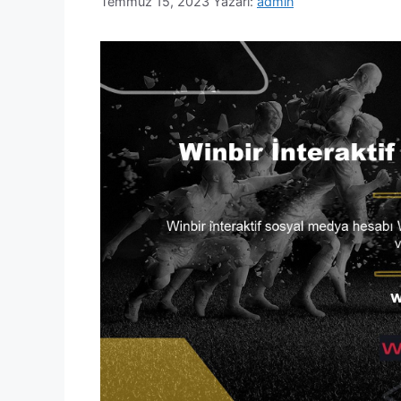
Temmuz 15, 2023
Yazarı:
admin