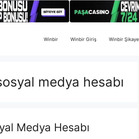
Winbir
Winbir Giriş
Winbir Şikaye
f sosyal medya hesabı
osyal Medya Hesabı