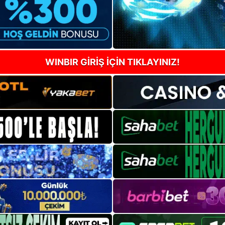
WINBIR GİRİŞ İÇİN TIKLAYINIZ!